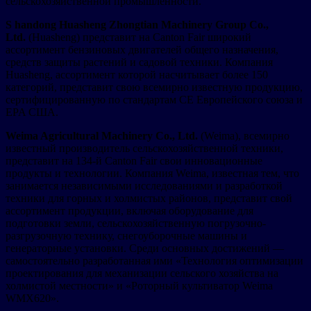
сельскохозяйственной промышленности.
S
handong Huasheng Zhongtian Machinery Group Co.,
Ltd.
(Huasheng) представит на Canton Fair широкий
ассортимент бензиновых двигателей общего назначения,
средств защиты растений и садовой техники. Компания
Huasheng, ассортимент которой насчитывает более 150
категорий, представит свою всемирно известную продукцию,
сертифицированную по стандартам CE Европейского союза и
EPA США.
Weima Agricultural Machinery Co., Ltd.
(Weima), всемирно
известный производитель сельскохозяйственной техники,
представит на 134-й Canton Fair свои инновационные
продукты и технологии. Компания Weima, известная тем, что
занимается независимыми исследованиями и разработкой
техники для горных и холмистых районов, представит свой
ассортимент продукции, включая оборудование для
подготовки земли, сельскохозяйственную погрузочно-
разгрузочную технику, снегоуборочные машины и
генераторные установки. Среди основных достижений —
самостоятельно разработанная ими «Технология оптимизации
проектирования для механизации сельского хозяйства на
холмистой местности» и «Роторный культиватор Weima
WMX620».