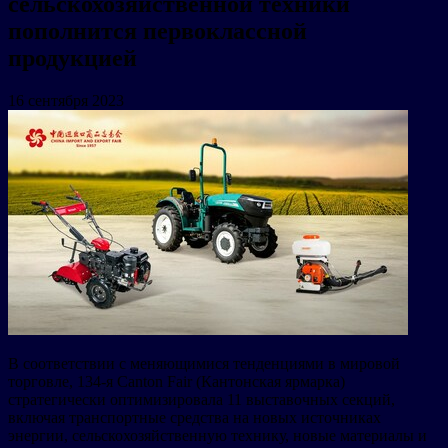
сельскохозяйственной техники
пополнится первоклассной
продукцией
16 сентября 2023
В соответствии с меняющимися тенденциями в мировой
торговле, 134-я Canton Fair (Кантонская ярмарка)
стратегически оптимизировала 11 выставочных секций,
включая транспортные средства на новых источниках
энергии, сельскохозяйственную технику, новые материалы и