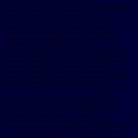
В этом году отмечается 25-я годовщина со дня основания
ярмарки, в которой приняли участие более 3000 предприятий
из 62 стран и регионов, а Боливия, Куба и Никарагуа
участвовали впервые. Представители почетных стран-гостей,
Венгрии и Лаоса, отметили, что благодаря ярмарке они
достигли намерений о сотрудничестве с несколькими
китайскими предприятиями и видят широкий потенциал
сотрудничества с западным Китаем в области культуры,
туризма, технологий и кулинарии. На этой ярмарке были
продемонстрированы искусственное солнце следующего
поколения «China’s HL-3» и другие новые и революционные
технологии и продукты, что говорит о передовых
производственных возможностях и научно-инновационном
потенциале западного Китая. В настоящее время 13 из 80
передовых производственных кластеров Китая на
национальном уровне расположены в западных провинциях.
Во время этой ярмарки различные стороны из западного
Китая подписали 416 проектов инвестиционного
сотрудничества с отечественными и международными
инвесторами на общую сумму 354,3 млрд юаней.
Экономические и торговые мероприятия, такие как
симпозиум многонациональных предприятий «Инвестируйте
в Сычуань» (сессия в Италии) и 15-я Западнокитайская
международная конференция по снабжению, предоставили