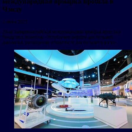
международная ярмарка прошла в
Чэнду
2 июня 2025
20-ая Западнокитайская международная ярмарка прошла в
Чэнду под лозунгом «Углубление реформ для большей
динамики, расширение открытости для большего роста».