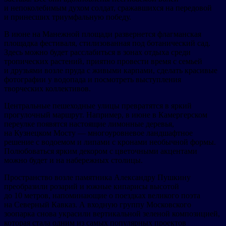
и непоколебимым духом солдат, сражавшихся на передовой
и принесших триумфальную победу.
В июне на Манежной площади развернется флагманская
площадка фестиваля, стилизованная под ботанический сад.
Здесь можно будет расслабиться в зонах отдыха среди
тропических растений, приятно провести время с семьей
и друзьями возле пруда с живыми карпами, сделать красивые
фотографии у водопада и посмотреть выступления
творческих коллективов.
Центральные пешеходные улицы превратятся в яркий
прогулочный маршрут. Например, в июне в Камергерском
переулке появятся настоящие лимонные деревья,
на Кузнецком Мосту — многоуровневое ландшафтное
решение с водоемом и липами с кронами необычной формы.
Полюбоваться ярким декором с цветочными акцентами
можно будет и на набережных столицы.
Пространство возле памятника Александру Пушкину
преобразили розарий и южные кипарисы высотой
до 10 метров, напоминающие о поездках великого поэта
на Северный Кавказ. А входную группу Московского
зоопарка снова украсили вертикальной зеленой композицией,
которая стала одним из самых популярных проектов