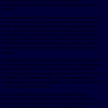
на Арбате, Новом Арбате, лестнице Российской
государственной библиотеки и площади Дорогомиловская
Застава.
Ландшафтный фестиваль «Сады и цветы» на весь теплый
сезон преобразит улицы, бульвары и набережные столицы.
Более 70 площадок украсят выставочные сады и цветущие
аллеи, многоуровневые зеленые ансамбли, арт-объекты
с кипарисами, лавандой, розами и полевыми растениями.
Их будут открывать постепенно вплоть до конца июня.
Об этом сообщила Наталья Сергунина, заместитель Мэра
Москвы. Первые работы уже появились в разных районах
города.
«Ведущие российские ландшафтные дизайнеры представят
как лучшие композиции прошлых лет, так и новые проекты.
Одна из ключевых тем этого сезона — 80-летие Победы.
К примеру, на Арбате создадут аллею памяти в честь героев
Великой Отечественной войны. На встроенных экранах
каждый сможет прочитать строчки из писем фронтовиков», —
отметила Наталья Сергунина.
Другие композиции, посвященные юбилейной дате,
расположатся на Новом Арбате, лестнице Российской
государственной библиотеки и площади Дорогомиловская
Застава. Все они вдохновлены несгибаемой волей