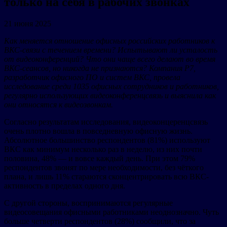
только на себя в рабочих звонках
21 июня 2025
Как меняется отношение офисных российских работников к
ВКС-связи с течением времени? Испытывают ли усталость
от видеоконференций? Что они чаще всего делают во время
ВКС-сеансов, но никогда не признаются? Компания Р7,
разработчик офисного ПО и систем ВКС, провела
исследование среди 1035 офисных сотрудников и работников,
регулярно использующих видеоконференцсвязь и выяснила как
они относятся к видеозвонкам.
Согласно результатам исследования, видеоконцеренцсвязь
очень плотно вошла в повседневную офисную жизнь.
Абсолютное большинство респондентов (81%) используют
ВКС как минимум несколько раз в неделю, из них почти
половина, 48% — и вовсе каждый день. При этом 79%
респондентов звонят по мере необходимости, без чёткого
плана, и лишь 11% стараются сконцентрировать всю ВКС-
активность в пределах одного дня.
С другой стороны, воспринимаются регулярные
видеосовещания офисными работниками неоднозначно. Чуть
больше четверти респондентов (28%) сообщили, что за