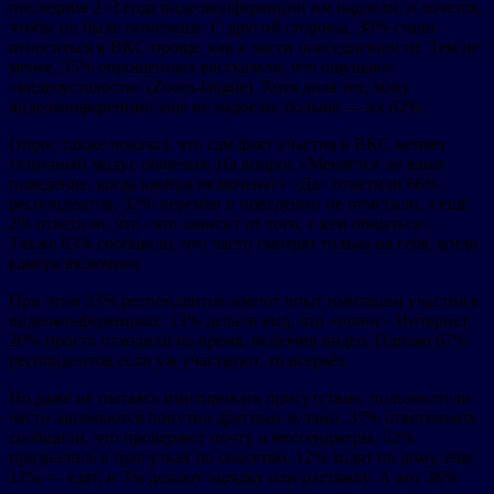
последние 2–3 года видеоконференции им надоели, и хочется,
чтобы их было поменьше. С другой стороны, 38% стали
относиться к ВКС проще, как к части повседневности. Тем не
менее, 35% опрошенных рассказали, что ощущают
«видеоусталость» (Zoom-fatigue). Хотя доля тех, кому
видеоконференции еще не надоели, больше — их 62%.
Опрос также показал, что сам факт участия в ВКС меняет
типичный модус общения. На вопрос «Меняется ли ваше
поведение, когда камера включена?» «Да» ответили 66%
респондентов, 32% перемен в поведении не отметили, а ещё
2% ответили, что «это зависит от того, с кем общаться».
Также 83% сообщили, что часто смотрят только на себя, когда
камера включена.
При этом 33% респондентов имеют опыт имитации участия в
видеоконференциях: 13% делали вид, что «повис» Интернет,
20% просто отходили на время, включив видео. Однако 67%
респондентов если уж участвуют, то всерьёз.
Но даже не пытаясь имитировать присутствие, пользователи
часто занимаются попутно другими делами. 37% ответивших
сообщили, что проверяют почту и мессенджеры, 32%
признались в прогулках по соцсетям, 12% ходят по дому, еще
12% — едят, и 3% делают зарядку или растяжку. А вот 36%