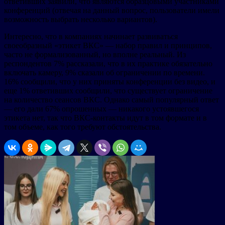
ответивших заявили, что являются образцовыми участниками
конференций (отвечая на данный вопрос, пользователи имели
возможность выбрать несколько вариантов).
Интересно, что в компаниях начинает развиваться
своеобразный «этикет ВКС» — набор правил и принципов,
часто не формализованный, но вполне реальный. Из
респондентов 7% рассказали, что в их практике обязательно
включать камеру, 9% сказали об ограничении по времени.
16% сообщили, что у них приняты конференции без видео, и
еще 1% ответивших сообщили, что существует ограничение
на количество сеансов ВКС. Однако самый популярный ответ
— его дали 67% опрошенных — никакого устоявшегося
этикета нет, так что ВКС-контакты идут в том формате и в
том объеме, как того требуют обстоятельства.