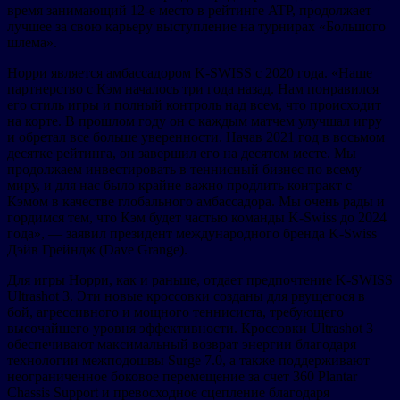
время занимающий 12-е место в рейтинге ATP, продолжает
лучшее за свою карьеру выступление на турнирах «Большого
шлема».
Норри является амбассадором K-SWISS с 2020 года. «Наше
партнерство с Кэм началось три года назад. Нам понравился
его стиль игры и полный контроль над всем, что происходит
на корте. В прошлом году он с каждым матчем улучшал игру
и обретал все больше уверенности. Начав 2021 год в восьмом
десятке рейтинга, он завершил его на десятом месте. Мы
продолжаем инвестировать в теннисный бизнес по всему
миру, и для нас было крайне важно продлить контракт с
Кэмом в качестве глобального амбассадора. Мы очень рады и
гордимся тем, что Кэм будет частью команды K-Swiss до 2024
года», — заявил президент международного бренда K-Swiss
Дэйв Грейндж (Dave Grange).
Для игры Норри, как и раньше, отдает предпочтение K-SWISS
Ultrashot 3. Эти новые кроссовки созданы для рвущегося в
бой, агрессивного и мощного теннисиста, требующего
высочайшего уровня эффективности. Кроссовки Ultrashot 3
обеспечивают максимальный возврат энергии благодаря
технологии межподошвы Surge 7.0, а также поддерживают
неограниченное боковое перемещение за счет 360 Plantar
Chassis Support и превосходное сцепление благодаря