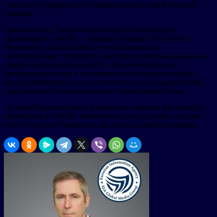
технологии Dragguard 7.0, примененной в новой прочной
подошве.
Помимо обуви, Норри также играет в обновленной
экипировке K-SWISS — рубашке Heritage S/S и шортах
Supercharge, разработанных с использованием
инновационных технологий для обеспечения максимального
комфорта и функциональности. Легкие материалы с
невидимыми углами и асимметричной стороной создают
аэродинамический прогрессивный вид, благодаря которому
классический теннисный костюм обрел новый облик.
Сегодня Норри выглядел и играл как чемпион. Кроссовки и
экипировка K-SWISS, аналогичные тем, в которых сегодня
играл Норри на Уимблдоне, доступны на сайте компании.