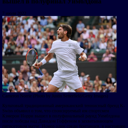
вышел в полуфинал Уимблдона
7 июля 2022
Cameron Norrie (Photo by Justin Setterfield/Getty Images)
Культовый традиционный американский теннисный бренд K-
Swiss объявил о том, что спонсируемый им спортсмен
Кэмерон Норри вышел в полуфинальный раунд Уимблдона
после победы над Давидом Гоффеном в захватывающем
пятисетовом матче. Номер один среди британцев, в настоящее