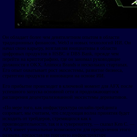
Он обладает более чем девятилетним опытом в области
традиционных финансов, Web3 и новых технологий ИИ. Он
начал свою карьеру, возглавляя инициативы в области
цифровых продуктов в HSBC и DBS Bank, прежде чем
перейти на криптографию, где он занимал руководящие
должности в OKX, Animoca Brands и нескольких стартапах.
Его опыт охватывает рост экосистемы, развитие бизнеса,
стратегию продукта и инновации на основе ИИ.
Его прибытие происходит в ключевой момент для AFX после
успешного запуска основной сети и продолжающегося
расширения децентрализованной экосистемы деривативов.
«По мере того, как инфраструктура онлайн-трейдинга
созревает, мы считаем, что следующая волна принятия будет
исходить от трейдеров, стремящихся как к
производительности, так и к суверенитету, — сказал Ken C. —
AFX имеет уникальные возможности для преодоления этого
разрыва, предоставляя торговую инфраструктуру