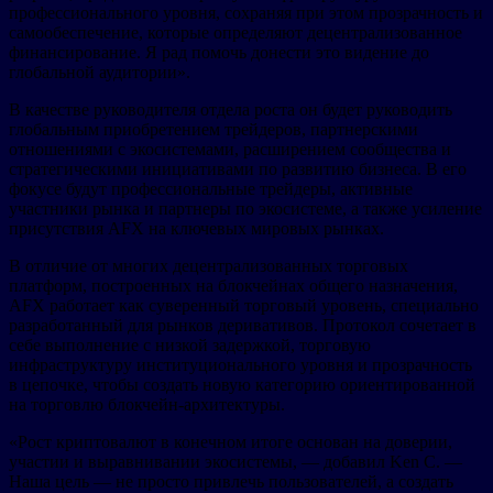
профессионального уровня, сохраняя при этом прозрачность и
самообеспечение, которые определяют децентрализованное
финансирование. Я рад помочь донести это видение до
глобальной аудитории».
В качестве руководителя отдела роста он будет руководить
глобальным приобретением трейдеров, партнерскими
отношениями с экосистемами, расширением сообщества и
стратегическими инициативами по развитию бизнеса. В его
фокусе будут профессиональные трейдеры, активные
участники рынка и партнеры по экосистеме, а также усиление
присутствия AFX на ключевых мировых рынках.
В отличие от многих децентрализованных торговых
платформ, построенных на блокчейнах общего назначения,
AFX работает как суверенный торговый уровень, специально
разработанный для рынков деривативов. Протокол сочетает в
себе выполнение с низкой задержкой, торговую
инфраструктуру институционального уровня и прозрачность
в цепочке, чтобы создать новую категорию ориентированной
на торговлю блокчейн-архитектуры.
«Рост криптовалют в конечном итоге основан на доверии,
участии и выравнивании экосистемы, — добавил Ken C. —
Наша цель — не просто привлечь пользователей, а создать