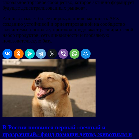
глобальное торговое сообщество, которое активно формирует
будущее децентрализованных рынков».
Анонс отражает более широкую приверженность AFX
созданию устойчивой и ориентированной на сообщество
экосистемы, поскольку протокол продолжает расширять свой
набор продуктов, сеть ликвидности и глобальную
пользовательскую базу.
В России появился первый «вечный и
прозрачный» фонд помощи детям, животным и