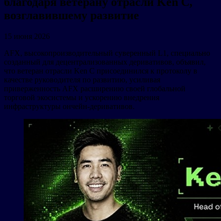
благодаря ветерану отрасли Ken C,
возглавившему развитие
15 июня 2026
AFX, высокопроизводительный суверенный L1, специально
созданный для децентрализованных деривативов, объявил,
что ветеран отрасли Ken C присоединился к протоколу в
качестве руководителя по развитию, усиливая
приверженность AFX расширению своей глобальной
торговой экосистемы и ускорению внедрения
инфраструктуры ончейн-деривативов.