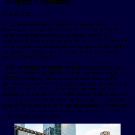
кибертур в Чунцине
18 июня 2025
AITO, люксовый бренд в мире интеллектуальных
транспортных средств высокого класса — провел свой
первый медийный кибертур в Чунцине (Китай). На
мероприятии были представлены AITO 5, AITO 7, AITO 8 и
AITO 9, а также была проведена экскурсия по современному
суперзаводу SERES и флагманскому пользовательскому
центру AITO в Чунцине.
«AITO воплощает интеллект, переопределяющий роскошь, —
сказал г-н Джек Чен (Jack Chen), действующий президент
SERES Overseas. — На внутреннем рынке бренд AITO
насчитывает более 600 000 пользователей. По состоянию на
май 2025 года AITO 9 удерживал звание чемпиона по
ежемесячным продажам в сегменте автомобилей класса люкс
в Китае по цене выше 500 000 юаней в течение 15 месяцев
подряд. Основываясь на этом, мы расширяемся во всем мире с
планами по предоставлению транспортных средств AITO
зарубежным потребителям».