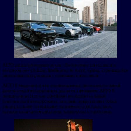
AITO расшифровывается как «Добавление интеллекта к
автомобилю» (Adding Intelligence to Auto), бренд, стремящийся
переосмыслить роскошь с помощью интеллекта.
AITO 9 выделяется как универсальный интеллектуальный
флагманский внедорожник для всех сценариев. AITO 8
позиционируется как семейный интеллектуальный
флагманский внедорожник, который представляет собой
универсальное «мобильное жизненное пространство»,
которое отличается дисплеем, комфортом и удобством.