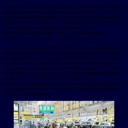
В Чунцине многочисленные датчики восприятия автомобиля
поддерживали ситуационную осведомленность. Система
распознавания светофоров NCA обеспечила бесперебойную
навигацию на перекрестке в сложных дорожных условиях, в
то время как адаптивный контроль скорости и
интеллектуальная система смены полосы движения с
уверенностью справлялись с изменением высоты.
На профессиональной трассе СМИ стали свидетелями работы
системы автоматического экстренного торможения (AEB),
которая работает со скоростью от 4 до 150 км/ч, и испытали,
как AEB помогает водителю с экстренным торможением
перед потенциальным столкновением на скорости 120 км/ч.
Кроме того, тест ускорения и S-кривой продемонстрировал
ускорение AITO 9 0-100 км/ч за 4,9 секунды, а
интеллектуальное шасси, использующее LiDAR и датчики с
несколькими камерами, обеспечило мгновенную обработку
отклика через S-кривые.