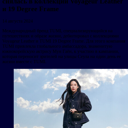
снялась в коллекции Voyageur Leather
и 19 Degree Frame
14 августа 2024
Международный бренд TUMI, специализирующийся на
путешествиях и образе жизни, дебютировал с коллекциями
Voyageur Leather и TUMI 19 Degree Frame. Для этого компания
TUMI привлекла глобального амбассадора, знаменитую
южнокорейскую актрису Мун Гаён, к участию в кампании,
которая переносит зрителей на улицы Сеула на один день ее
жизни вместе с TUMI.