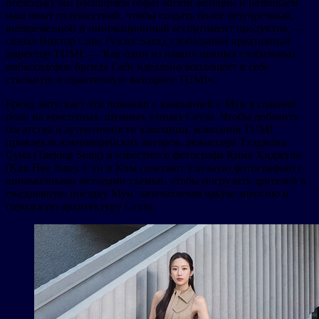
поскольку мы расширяем образ жизни женщин и развиваем
наш опыт путешествий, чтобы создать более безупречный,
вневременной и инновационный ассортимент продуктов, —
сказал Виктор Санс (Victor Sanz), глобальный креативный
директор TUMI. — Как один из наших ценных глобальных
амбассадоров бренда Гаён идеально воплощает в себе
стильную и практичную женщину TUMI».
Бренд запускает эти новинки с кампанией с Мун в главной
роли на красочных, шумных улицах Сеула. Чтобы добавить
богатства и аутентичности кампании, компания TUMI
привлекла южнокорейских авторов, режиссера Тхэджона
Суна (Taejong Song) и известного фотографа Кима Хиджуна
(Kim Hee June). Сун и Ким сочетают уличную фотографию с
динамичными методами съемки, чтобы погрузить зрителей в
ежедневную поездку Мун, запечатлевая яркую энергию и
городскую архитектуру Сеула.