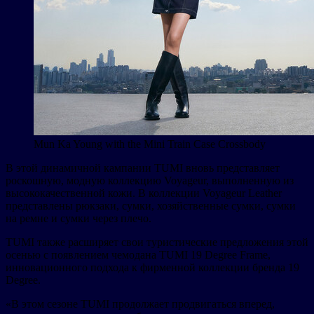
Mun Ka Young with the Mini Train Case Crossbody
В этой динамичной кампании TUMI вновь представляет
роскошную, модную коллекцию Voyageur, выполненную из
высококачественной кожи. В коллекции Voyageur Leather
представлены рюкзаки, сумки, хозяйственные сумки, сумки
на ремне и сумки через плечо.
TUMI также расширяет свои туристические предложения этой
осенью с появлением чемодана TUMI 19 Degree Frame,
инновационного подхода к фирменной коллекции бренда 19
Degree.
«В этом сезоне TUMI продолжает продвигаться вперед,