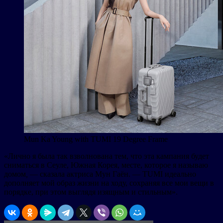
Mun Ka Young with TUMI 19 Degree Frame
«Лично я была так взволнована тем, что эта кампания будет
сниматься в Сеуле, Южная Корея, месте, которое я называю
домом
,
— сказала актриса Мун Гаён. — TUMI идеально
дополняет мой образ жизни на ходу, сохраняя все мои вещи в
порядке, при этом выглядя изящным и стильным».