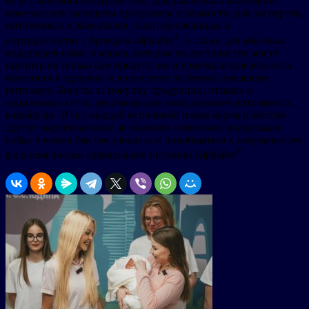
из уст конечного потребителя. Для различных категорий
покупателей запущены программы лояльности: для экспертов,
питомников и заводчиков, заинтересованных в
®
сотрудничестве с брендом AlphaPet
, а также для обычных
владельцев собак и кошек, которые по достоинству могут
оценить не только сам продукт, но и уровень вовлеченности
компании в здоровье и долголетие любимых домашних
питомцев. Бонусы за покупку продукции, отзывы в
социальных сетях, рекомендации выпускникам питомников,
кэшбек до 10 % с каждой купленной пачки корма и многие
другие маркетинговые активности позволяют владельцам
собак и кошек быстро узнавать и приобщаться к натуральному
®
физиологически адекватному питанию AlphaPet
.