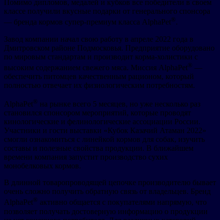
Помимо дипломов, медалей и кубков все победители в своем
классе получили вкусные подарки от генерального спонсора
®
— бренда кормов супер-премиум класса AlphaPet
.
Завод компании начал свою работу в апреле 2022 года в
Дмитровском районе Подмосковья. Предприятие оборудовано
по мировым стандартам и производит корма-холистики с
®
высоким содержанием свежего мяса. Миссия AlphaPet
—
обеспечить питомцев качественным рационом, который
полностью отвечает их физиологическим потребностям.
®
AlphaPet
на рынке всего 5 месяцев, но уже несколько раз
становился спонсором мероприятий, которые проводят
кинологические и фелинологические ассоциации России.
Участники и гости выставки «Кубок Казачий Атаман 2022»
смогли ознакомиться с линейкой кормов для собак, изучить
составы и полезные свойства продукции. В ближайшем
времени компания запустит производство сухих
монобелковых кормов.
В длинной товаропроводящей цепочке производителю бывает
очень сложно получить обратную связь от владельцев. Бренд
®
AlphaPet
активно общается с покупателями напрямую, что
позволяет получать достоверную информацию о продукции