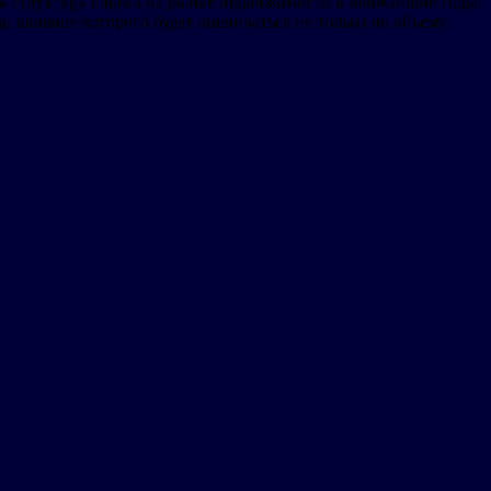
ь структуру спроса на рынке недвижимости в ближайшие годы.
, влияние которого будет оцениваться не только по объему