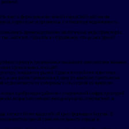
 регионе.
речь идет о формировании нового городского района на
ексы, сервисные апартаменты, гостиничная недвижимость,
спользовать преимущественно экологичные виды транспорта,
тыс. жителей, туристов и сотрудников, что делает проект
 Подобные проекты традиционно оказывают комплексное влияние
 новых премиальных локаций.
руктуру локального рынка. Одним из наиболее известных
ст, а сам район превратился в одну из наиболее престижных
ой недвижимости на побережье и стал одной из наиболее
ие новых прибрежных районов с современной инфраструктурой
еменно возрастает интерес международных покупателей и
 как элемент более масштабной трансформации Батуми. В
нию инвестиционной привлекательности города и