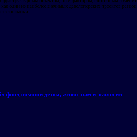
 инфраструктурным объектом, но и фактором, способным изменит
 как один из наиболее значимых девелоперских проектов региона
кой экономики.
й» фонд помощи детям, животным и экологии