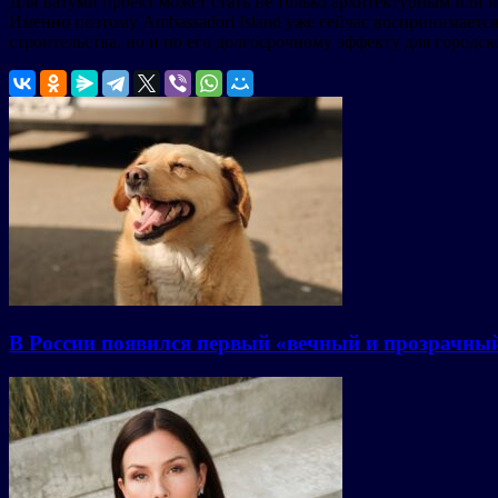
Для Батуми проект может стать не только архитектурным или
Именно поэтому Ambassadori Island уже сейчас воспринимается
строительства, но и по его долгосрочному эффекту для городс
В России появился первый «вечный и прозрачны