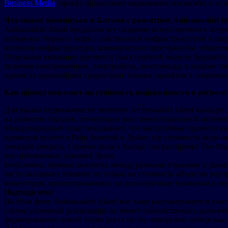
Business Media
, проект продолжает наращивать масштабы и ост
Что может измениться в Батуми с развитием Ambassadori Is
Ambassadori Island предполагает создание искусственного остр
побережье Черного моря с собственной инфраструктурой и ши
яхтенная инфраструктура, коммерческие пространства, общест
Отдельное внимание уделяется транспортной модели будущего
включая электромобили, электробусы, велосипеды и водные так
одним из крупнейших градостроительных проектов в современ
Как проект повлияет на стоимость недвижимости в регионе
Для рынка недвижимости значение Ambassadori Island выходит
на развитие городов, стимулируя рост инвестиционной актив
Международный опыт показывает, что масштабные проекты на 
примеров остается Palm Jumeirah в Дубае, где стоимость недв
локаций эмирата. Схожую роль в Катаре сыграл проект The Pea
востребованных локаций Дохи.
Безусловно, прямые аналогии между разными странами и рынк
часто оказывает влияние не только на стоимость объектов вн
инвесторов, ориентированных на долгосрочные вложения в не
Подводя итог
На этом фоне Ambassadori Island все чаще рассматривается уч
случае успешной реализации он может способствовать дальне
формированию новой точки роста на черноморском побережье.