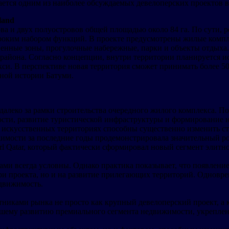
ается одним из наиболее обсуждаемых девелоперских проектов в
land
ова и двух полуостровов общей площадью около 84 га. По сути, 
роким набором функций. В проекте предусмотрены жилые компл
венные зоны, прогулочные набережные, парки и объекты отдыха.
 района. Согласно концепции, внутри территории планируется и
си. В перспективе новая территория сможет принимать более 50 
ной истории Батуми.
 далеко за рамки строительства очередного жилого комплекса.
ности, развитие туристической инфраструктуры и формирование
искусственных территориях способны существенно изменить ст
ижимости за последние годы продемонстрировала значительный ро
rl Qatar, который фактически сформировал новый сегмент элитн
ами всегда условны. Однако практика показывает, что появлен
утри проекта, но и на развитие прилегающих территорий. Одновр
движимость.
астниками рынка не просто как крупный девелоперский проект, а
йшему развитию премиального сегмента недвижимости, укрепле