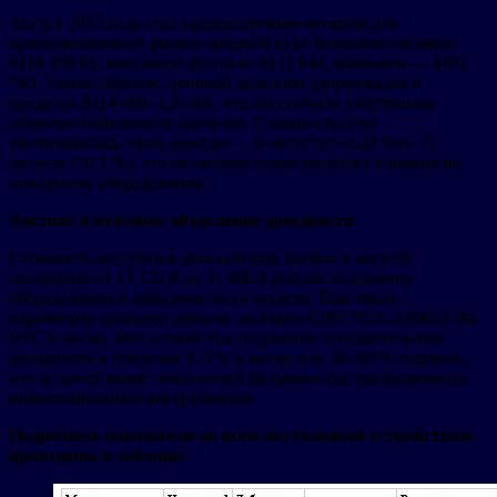
Август 2025 года стал предсказуемым месяцем для
криптовалютного рынка: средний курс биткоина составил
$114 959,63, максимум достигал $122 944, минимум — $107
740. Таким образом, ценовой диапазон удерживался в
пределах $114 000–120 000, что обеспечило участникам
отрасли стабильность расчетов. Сложность сети
увеличивалась лишь дважды — 8 августа (+1,42 %) и 22
августа (+0,2 %), что не оказало существенного влияния на
показатели оборудования.
Хостинг и итоговое объяснение доходности
Стоимость хостинга в дата-центрах Intelion в августе
составляла от 13 132,8 до 31 600,8 рублей за единицу
оборудования в зависимости от модели. При таких
параметрах диапазон добычи составил 0,0017928–0,00651384
BTC в месяц. Все устройства сохранили положительную
доходность в пределах 3–5 % в месяц или 36–60 % годовых,
что остается выше показателей большинства традиционных
инвестиционных инструментов.
Подробные показатели по всем актуальным устройствам
приведены в таблице: