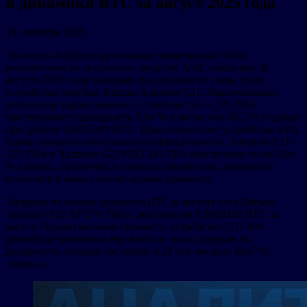
и динамики BTC за август 2025 года
16 сентября 2025
Эксперты Intelion подготовили ежемесячный обзор
рентабельности актуальных моделей ASIC-майнеров. В
августе 2025 года лидерами по доходности снова стали
устройства линейки Bitmain Antminer S21. Максимальные
показатели зафиксированы у Antminer S21+ 235 TH/s,
обеспечившего доходность 5,04 % в месяц или 60,5 % годовых
при добыче 0,0035109 BTC. Практически все устройства этой
серии показали сопоставимую эффективность: Antminer S21+
225 TH/s и Antminer S21 PRO 245 TH/s обеспечили те же 5,04
% в месяц, а различия в годовых показателях доходности
отличаются лишь сотыми долями процента.
Лидером по объему добытого BTC в августе стал Bitmain
Antminer S21 XP 270 TH/s с результатом 0,0040338 BTC за
август. Однако высокая стоимость устройства (531 000
рублей) не позволила ему войти в число лидеров по
доходности, которая составила 4,14 % в месяц и 49,67 %
годовых.