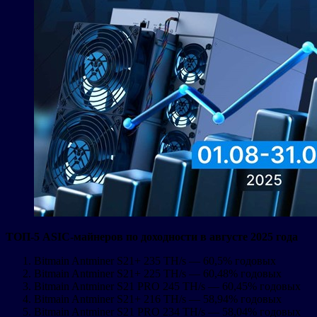
ТОП-5
ASIC
-майнеров по доходности в августе 2025 года
Bitmain Antminer S21+ 235 TH/s — 60,5% годовых
Bitmain Antminer S21+ 225 TH/s — 60,48% годовых
Bitmain Antminer S21 PRO 245 TH/s — 60,45% годовых
Bitmain Antminer S21+ 216 TH/s — 58,94% годовых
Bitmain Antminer S21 PRO 234 TH/s — 58,04% годовых