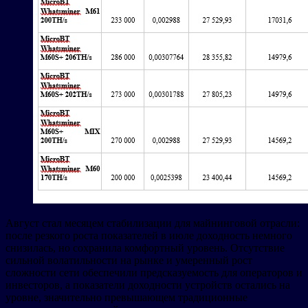
Август стал месяцем стабилизации для майнинговой отрасли:
после резкого роста показателей в июле доходность немного
снизилась, но сохранила комфортный уровень. Отсутствие
сильной волатильности на рынке и умеренный рост
сложности сети обеспечили предсказуемость для операторов и
инвесторов, а показатели доходности устройств остались на
уровне, значительно превышающем традиционные