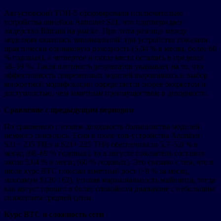
Августовский ТОП-5 сформировали исключительно
устройства линейки Antminer S21, что подтверждает
лидерство Bitmain на рынке. При этом разница между
моделями оказалась минимальной: три устройства показали
практически одинаковую доходность (5,04 % в месяц, более 60
% годовых), а четвертое и пятое места остались в пределах
58–59 %. Такая плотность результатов указывает на то, что
эффективность современных моделей выровнялась и выбор
конкретной модификации определяется скорее бюджетом и
доступностью, чем заметным преимуществом в доходности.
Сравнение с предыдущим периодом
По сравнению с июлем доходность большинства моделей
немного снизилась. Если в июле топ-устройства Antminer
S21+ 235 TH/s и S21+ 225 TH/s обеспечивали 5,7–5,8 % в
месяц (68–69 % годовых), то в августе показатель составил
около 5,04 % в месяц (60 % годовых). Это связано с тем, что в
июле курс BTC показал заметный рост (+8 % за месяц,
максимум $120 162), усилив маржинальность майнинга, тогда
как август прошел в более спокойном диапазоне с небольшим
снижением средней цены.
Курс
BTC
и сложность сети