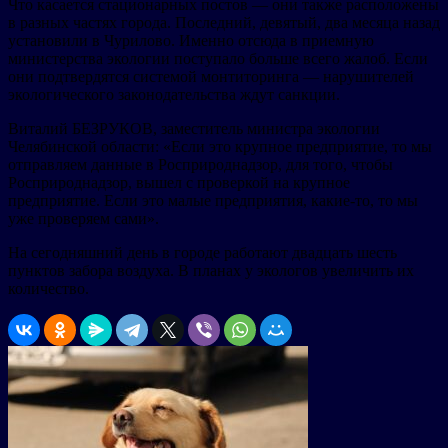
Что касается стационарных постов — они также расположены
в разных частях города. Последний, девятый, два месяца назад
установили в Чурилово. Именно отсюда в приемную
министерства экологии поступало больше всего жалоб. Если
они подтвердятся системой монтиторинга — нарушителей
экологического законодательства ждут санкции.
Виталий БЕЗРУКОВ, заместитель министра экологии
Челябинской области: «Если это крупное предприятие, то мы
отправляем данные в Росприроднадзор, для того, чтобы
Росприроднадзор, вышел с проверкой на крупное
предприятие. Если это малые предприятия, какие-то, то мы
уже проверяем сами».
На сегодняшний день в городе работают двадцать шесть
пунктов забора воздуха. В планах у экологов увеличить их
количество.