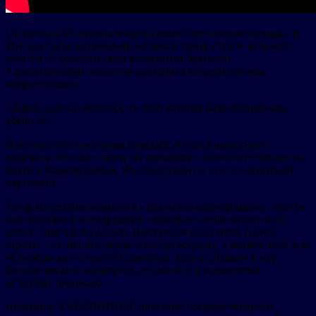
Гастроли в 40 странах мира и самые престижные награды. В
эти дни государственный ансамбль танца «Урал» отмечает
юбилей. С основателями коллектива братьями
Карачинцевыми накануне праздника встретился наш
корреспондент.
«Давай другую вешалку, ту чтоб которая разворачивалась,
убери ее».
Именно с этого костюма началась история известного
ансамбля. Это был танец «В распашку», в исполнении шести
братьев Карачинцевых. Впоследствии он стал их визитной
карточкой.
Тогда коллектив назывался «Уральская скоморошина». Братья
быстро обрели всенародную любовь и гастролировали по
всему Советскому Союзу. Выступали на лучших сценах
страны — в Ленинградском театре эстрады, в концертном зале
«Октябрьский», театре Советской Армии. Давали в год
больше двухсот концертов, снимались в знаменитых
«Голубых огоньках».
Владимир КАРАЧИНЦЕВ, директор Государственного