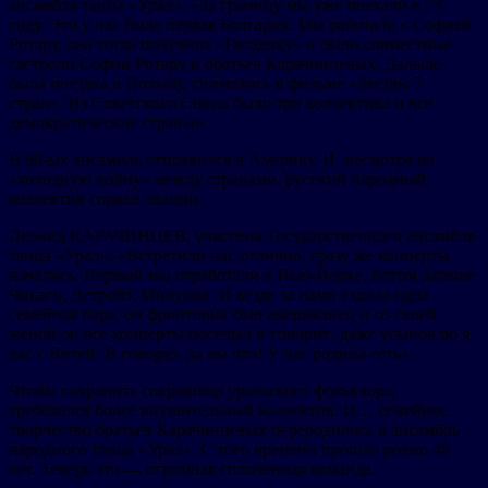
ансамбля танца «Урал»: «За границу мы уже поехали в 73
году. Это у нас была первая Болгария. Мы работали с Софией
Ротару, она тогда получила «Гвоздику» и были совместные
гастроли Софии Ротару и братьев Карачинцевых. Дальше
была поездка в Польшу, снимались в фильме «Звезды 7
стран». Из Советского Союза было три коллектива и все
демократические страны».
В 80-ых ансамбль отправился в Америку. И, несмотря на
«холодную войну» между странами, русский народный
коллектив сорвал овации.
Леонид КАРАЧИНЦЕВ, участник Государственного ансамбля
танца «Урал»: «Встретили нас отлично, сразу же концерты
начались. Первый мы отработали в Нью-Йорке, потом дальше
Чикаго, Детройт, Милуоки. И везде за нами ездила одна
семейная пара, он фронтовик был американец и со своей
женой он все концерты посещал и говорит- даже усыновлю я
вас с Витей. Я говорю- да вы что! У нас родина есть».
Чтобы сохранить сокровища уральского фольклора,
требовался более внушительный коллектив. И… семейное
творчество братьев Карачинцевых переродилось в ансамбль
народного танца «Урал». С того времени прошло ровно 40
лет. Теперь это — огромная сплоченная команда.