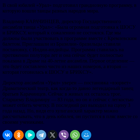
В свой юбилей «Урал» подготовил грандиозную программу, в
которую вошли танцы разных народов мира.
Владимир КАРАЧИНЦЕВ, директор Государственного
ансамбля танца «Урал»: «Была огромная подготовка к ШОСУ
и БРИКСУ, который к сожалению не состоялся. Где мы
должны были участвовать в программе вместе с Кремлевским
балетом. Приглашали из Бразилии- бразильцы ставили
постановку, с Индии-индийцы. Программа ставилась на
протяжении полутора лет и она сейчас будет полностью
показана в Драме на 40-летие ансамбля. Первое отделение —
это будет составлено чисто из наших номеров, а вторая —
которая готовилась к ШОСУ и БРИКСУ».
Директор ансамбля «Урал» уверен — постановка «взорвет»
Драматический театр, как когда-то давно легендарный танец
братьев Карачинцев. Сейчас в живых их осталось трое.
Старшему Владимиру — 83 года, но он и сейчас с легкостью
может отбить чечетку. В последний раз выходил на сцену 3
года назад. Но, видя его хулиганский характер можно
рассчитывать, что в день юбилея, он пустится в пляс вместе со
своими учениками.