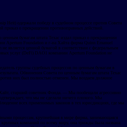
sip Heit) одержали победу в судебном процессе против Совета
щий приказ о прекращении противоправных действий.
по ценным бумагам штата Техас издал приказ о прекращении
ни Apertum Foundation и г-на Хайта фирма Quinn Emanuel
 не является ценной бумагой в соответствии с федеральным
овых услуг (DeFi) DAO1 компании Apertum Foundation не
едседатель группы судебных процессов по ценным бумагам в
результата. Обвинения Совета по ценным бумагам штата Техас
против них был полностью отменен. Мы воздаем должное
п Хайт, старший советник Фонда. — Мы пообещали агрессивно
дтверждает, что мы не сделали ничего плохого. Мы
блюдение всех применимых законов в тех юрисдикциях, где мы
ебными процессам, крупнейшая в мире фирма, занимающаяся
м крупных компаний по всему миру, она трижды была названа