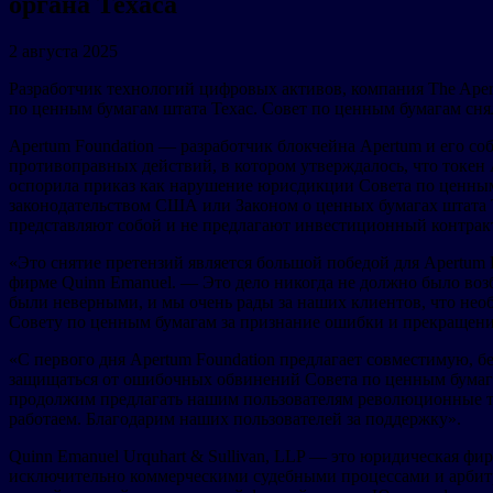
органа Техаса
2 августа 2025
Разработчик технологий цифровых активов, компания The Apert
по ценным бумагам штата Техас. Совет по ценным бумагам сня
Apertum Foundation — разработчик блокчейна Apertum и его со
противоправных действий, в котором утверждалось, что токен 
оспорила приказ как нарушение юрисдикции Совета по ценным 
законодательством США или Законом о ценных бумагах штата 
представляют собой и не предлагают инвестиционный контракт
«Это снятие претензий является большой победой для Apertum 
фирме Quinn Emanuel. — Это дело никогда не должно было воз
были неверными, и мы очень рады за наших клиентов, что не
Совету по ценным бумагам за признание ошибки и прекращение
«С первого дня Apertum Foundation предлагает совместимую,
защищаться от ошибочных обвинений Совета по ценным бумагам
продолжим предлагать нашим пользователям революционные те
работаем. Благодарим наших пользователей за поддержку».
Quinn Emanuel Urquhart & Sullivan, LLP — это юридическая ф
исключительно коммерческими судебными процессами и арбитра