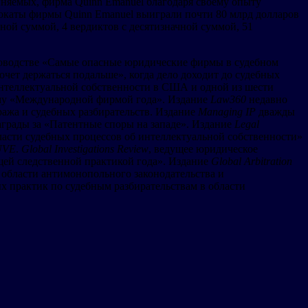
иняемых, фирма Quinn Emanuel благодаря своему опыту
вокаты фирмы Quinn Emanuel выиграли почти 80 млрд долларов
ой суммой, 4 вердиктов с десятизначной суммой, 51
ководстве «Самые опасные юридические фирмы в судебном
хочет держаться подальше», когда дело доходит до судебных
интеллектуальной собственности в США и одной из шести
му «Международной фирмой года». Издание
Law360
недавно
ража и судебных разбирательств. Издание
Managing IP
дважды
грады за «Патентные споры на западе». Издание
Legal
асти судебных процессов об интеллектуальной собственности»
UVE
.
Global Investigations Review
, ведущее юридическое
щей следственной практикой года». Издание
Global Arbitration
 области антимонопольного законодательства и
х практик по судебным разбирательствам в области