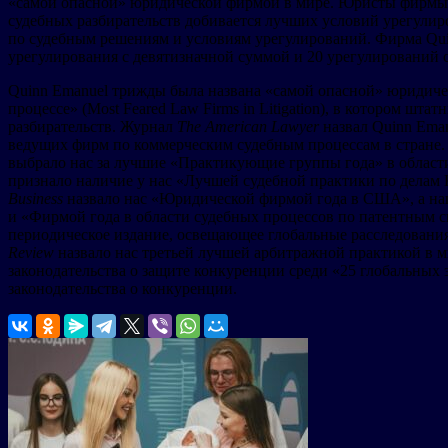
«самой опасной» юридической фирмой в мире. Юристы фирмы п
судебных разбирательств добивается лучших условий урегулир
по судебным решениям и условиям урегулирований. Фирма Quin
урегулирования с девятизначной суммой и 20 урегулирований 
Quinn Emanuel трижды была названа «самой опасной» юридич
процессе» (Most Feared Law Firms in Litigation), в котором шт
разбирательств. Журнал
The American Lawyer
назвал Quinn Ema
ведущих фирм по коммерческим судебным процессам в стране.
выбрало нас за лучшие «Практикующие группы года» в области
признало наличие у нас «Лучшей судебной практики по делам
Business
назвало нас «Юридической фирмой года в США», а на
и «Фирмой года в области судебных процессов по патентным
периодическое издание, освещающее глобальные расследовани
Review
назвало нас третьей лучшей арбитражной практикой в 
законодательства о защите конкуренции среди «25 глобальных
законодательства о конкуренции.