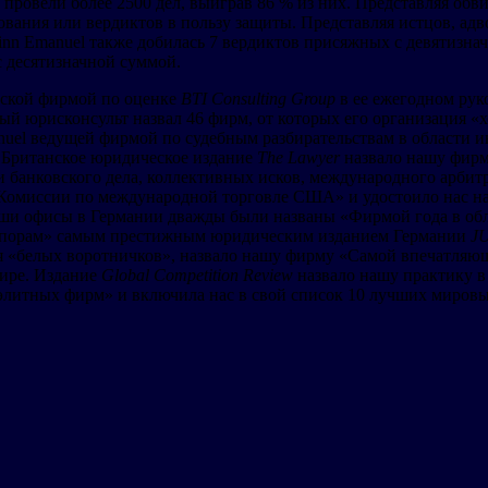
ровели более 2500 дел, выиграв 86 % из них. Представляя обв
ования или вердиктов в пользу защиты. Представляя истцов, ад
n Emanuel также добилась 7 вердиктов присяжных с девятизначн
с десятизначной суммой.
еской фирмой по оценке
BTI Consulting Group
в ее ежегодном ру
атный юрисконсульт назвал 46 фирм, от которых его организация «
nuel ведущей фирмой по судебным разбирательствам в области 
 Британское юридическое издание
The Lawyer
назвало нашу фир
 банковского дела, коллективных исков, международного арбит
 Комиссии по международной торговле США» и удостоило нас на
ши офисы в Германии дважды были названы «Фирмой года в обл
 спорам» самым престижным юридическим изданием Германии
J
я «белых воротничков», назвало нашу фирму «Самой впечатляю
мире. Издание
Global Competition Review
назвало нашу практику в
 элитных фирм» и включила нас в свой список 10 лучших мировы