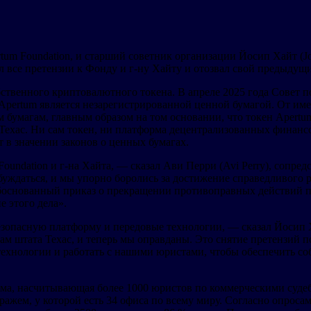
um Foundation, и старший советник организации Йосип Хайт (Jo
л все претензии к Фонду и г-ну Хайту и отозвал свой предыду
бственного криптовалютного токена. В апреле 2025 года Совет 
Apertum является незарегистрированной ценной бумагой. От име
бумагам, главным образом на том основании, что токен Apertum
Техас. Ни сам токен, ни платформа децентрализованных финанс
 в значении законов о ценных бумагах.
Foundation и г-на Хайта, — сказал Ави Перри (Avi Perry), сопр
буждаться, и мы упорно боролись за достижение справедливого 
обоснованный приказ о прекращении противоправных действий 
 этого дела».
 безопасную платформу и передовые технологии, — сказал Йоси
 штата Техас, и теперь мы оправданы. Это снятие претензий по
хнологии и работать с нашими юристами, чтобы обеспечить со
ирма, насчитывающая более 1000 юристов по коммерческими суд
жем, у которой есть 34 офиса по всему миру. Согласно опроса