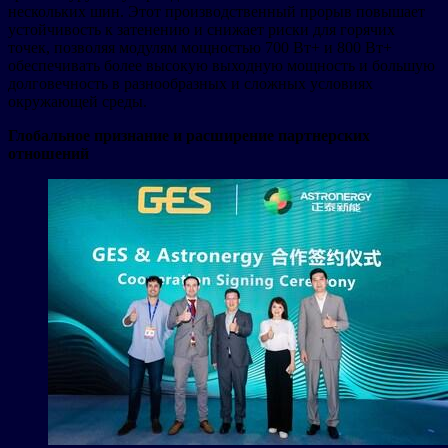
нескольких шин. Этот производственный прорыв повышает
устойчивость к затенению и снижает риски для горячих
точек, позволяя модулям мощностью 700 Вт+ и 800 Вт+
обеспечивать более высокую выходную мощность и большую
долговечность в разнообразных и сложных условиях
окружающей среды.
Глобальное признание и расширение партнерских
отношений