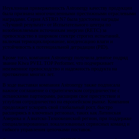
Неуклонная приверженность Astronergy качеству продукции
была признана многочисленными престижными отраслевыми
наградами. Серия ASTRO N7 была удостоена награды
«Лучший результат» от Испытательного центра по
возобновляемым источникам энергии (RETC) за
превосходство в широком спектре строгих испытаний,
включая термоциклирование, конденсацию влаги и
устойчивость к потенциальной деградации (PID).
Кроме того, компания Astronergy получила девятое подряд
звание Kiwa PVEL TOP Performer, что подчеркивает
неизменное превосходство и надежность продукта на
протяжении многих лет.
В ходе выставки компания Astronergy также подписала
важное соглашение о стратегическом сотрудничестве с
испанскими партнерами, расширяя свое присутствие и
углубляя сотрудничество на европейском рынке. Компания
продолжает ускорять свой глобальный рост, быстро
расширяясь в ключевых регионах, таких как Латинская
Америка и Азиатско-Тихоокеанский регион, при поддержке
специализированных локализованных сервисных команд и
гибкого управления цепочками поставок.