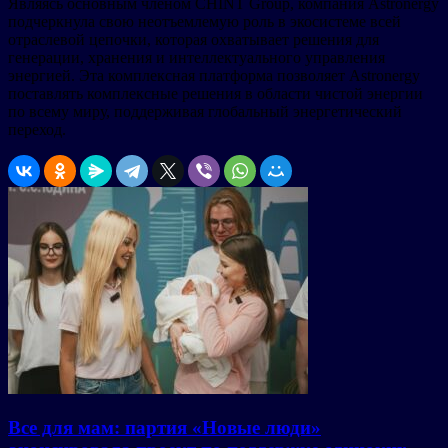
Являясь основным членом CHINT Group, компания Astronergy
подчеркнула свою неотъемлемую роль в экосистеме всей
отраслевой цепочки, которая охватывает решения для
генерации, хранения и интеллектуального управления
энергией. Эта комплексная платформа позволяет Astronergy
поставлять комплексные решения в области чистой энергии
по всему миру, поддерживая глобальный энергетический
переход.
Все для мам: партия «Новые люди»