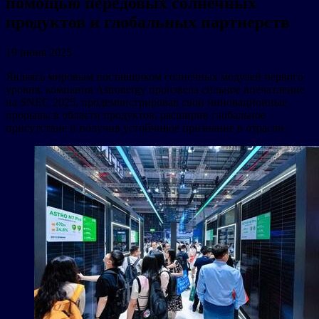
помощью передовых солнечных
продуктов и глобальных партнерств
19 июня 2025
Являясь мировым поставщиком солнечных модулей первого
уровня, компания Astronergy произвела сильное впечатление
на SNEC 2025, продемонстрировав свои инновационные
прорывы в области продуктов, расширив глобальное
присутствие и получив устойчивое признание в отрасли.