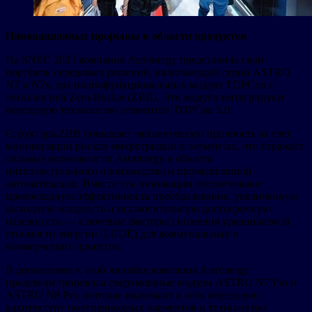
Инновационные прорывы в области продуктов
На SNEC 2025 компания Astronergy представила свой
портфель передовых решений, включающий серии ASTRO
N7 и N7s, два полнофункциональных модуля TOPCon с
технологией Zero-Busbar (ZBB). Эти модули интегрируют
передовую технологию элементов TOPCon 5.0.
Структура ZBB повышает механическую прочность за счет
минимизации рисков микротрещин в элементах, что отражает
сильные возможности Astronergy в области
интеллектуального производства и промышленной
автоматизации. Вместе эти инновации обеспечивают
превосходную эффективность преобразования, увеличенную
выходную мощность и исключительную долгосрочную
надежность — ключевые факторы снижения уравниваемой
стоимости энергии (LCOE) для коммунальных и
коммерческих проектов.
В дополнение к этой линейке компания Astronergy
продемонстрировала сверхмощные модули ASTRO N7 Pro и
ASTRO N8 Pro, которые включают в себя передовую
архитектуру полупериодных элементов и технологию