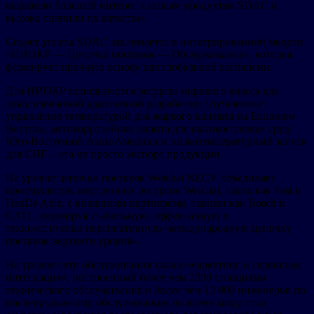
выразили большой интерес к новым продуктам SDAC и
высоко оценили их качество.
Секрет успеха SDAC заключается в интегрированной модели
«НИОКР — Цепочка поставок — Обслуживание», которая
формирует прочную основу для глобальной экспансии.
Для НИОКР используются ресурсы мирового класса для
локализованной адаптивной разработки: улучшенное
управление температурой для жаркого климата на Ближнем
Востоке, антикоррозийная защита для высокосолевых сред
Юго-Восточной Азии/Америки и низкотемпературный запуск
для СНГ – это не просто экспорт продукции.
На уровне цепочки поставок Weichai NECV объединяет
преимущества внутренних ресурсов Weichai, таких как Fast и
HanDe Axle, с внешними партнерами, такими как Bosch и
CATL, формируя стабильную, эффективную и
технологически перспективную «международную цепочку
поставок верхнего уровня».
На уровне сети обслуживания канал «маркетинг и сервисная
интеграция», построенный более чем 2000 станциями
технического обслуживания и более чем 13 000 инженеров по
послепродажному обслуживанию по всему миру, стал