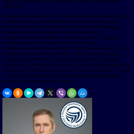
секретом завоевания долгосрочного доверия зарубежных
клиентов.
В будущем Weichai NECV планирует выпускать больше новых
продуктов для удовлетворения все более разнообразных
логистических и транспортных потребностей глобальных
клиентов. Для достижения этой цели компания
сосредоточится на четырех основных системах: создание
локализованной производственной системы,
совершенствование талантливых и организационных систем,
оптимизация систем маркетинга и обслуживания, а также
создание политических и финансовых систем. Он будет
постепенно трансформироваться из простой модели выпуска
продукции в комплексную модель выпуска «продукт + услуга
+ система», непрерывно придавая новый импульс рынку
легких грузовиков высокого класса.