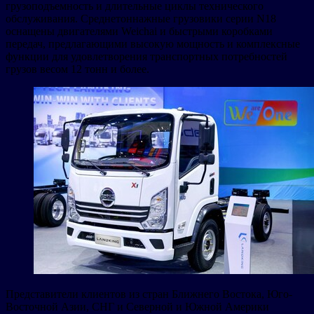
грузоподъемность и длительные циклы технического
обслуживания. Среднетоннажные грузовики серии N18
оснащены двигателями Weichai и быстрыми коробками
передач, предлагающими высокую мощность и комплексные
функции для удовлетворения транспортных потребностей
грузов весом 12 тонн и более.
Представители клиентов из стран Ближнего Востока, Юго-
Восточной Азии, СНГ и Северной и Южной Америки