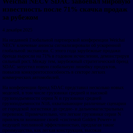
Weichai NECV SDAC завоевал мировую
известность после 71% скачка продаж
за рубежом
4 декабря 2025
На недавней Глобальной партнерской конференции Weichai
NECV ключевые анонсы сигнализировали об ускоренной
глобальной экспансии. С этого года зарубежные продажи
бренда выросли на 71% в годовом исчислении, демонстрируя
сильный рост. Между тем, зарубежный стратегический бренд
SDAC запустил новую глобальную линейку продуктов,
повысив конкурентоспособность в секторе легких
коммерческих автомобилей.
На конференции бренд SDAC представил несколько новых
моделей, в том числе грузовики средней и высокой
грузоподъемности серии N и грузовики средней
грузоподъемности N18, охватывающие различные сценарии
от городской логистики до средне- и дальнемагистральных
перевозок. Примечательно, что легкие грузовики серии N
привлекли внимание своей «системой Golden Power» и
ведущей топливной эффективностью, предлагая такие
преимущества, как легкая конструкция, высокая