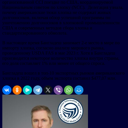
организованной CCI поездке по США, координируемой
Национальным советом по хлопку (NCC). Делегация узнала,
почему американские тюки хлопка не содержат живых
долгоносиков, включая обзор успешной программы по
уничтожению долгоносиков в хлопковой промышленности
США и современных методов сбора хлопка и
стандартизированного обмолота.
В настоящее время Бангладеш занимает 2-е место в мире по
импорту хлопка, согласно анализу мирового рынка,
проведенному USDA FAS в мае 2023 г. Хотя в Бангладеш
производится некоторое количество хлопка внутри страны,
его доля составляет 1% или менее от общего спроса.
Бангладеш вошел в топ-10 экспортных рынков американского
хлопка в 2022 году, объем экспорта составил $477,07 млн.