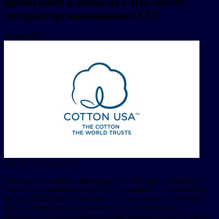
фумигации хлопка из США после
поездки организованной CCI
19 мая 2023
COTTON USA LOGO
Поездка делегации из Бангладеш в США, организованная
Cotton Council International (CCI), проходила с 30 ноября по 5
октября 2022 года, в сочетании с незаменимыми усилиями
офисов Министерства сельского хозяйства (USDA) и
Иностранной сельскохозяйственной службы (USDA) в Дакке,