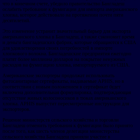
что в конечном счете, убедило правительство Бангладеш
ослабить требование к фумигации для импорта американского
хлопка, которое действовало на протяжении почти пяти
десятилетий.
Это изменение устранит значительный барьер для экспорта
американского хлопка в Бангладеш, а также сэкономит время
и деньги бангладешских фабрик, которые обращаются к США
для удовлетворения своих потребностей в импорте
хлопкового волокна. Бангладешские предприятия ежегодно
платят более миллиона долларов на покрытие ненужных
расходов на фумигацию хлопка, импортируемого из США.
Американские экспортеры продолжат использовать
фитосанитарные сертификаты, выдаваемые APHIS, но в
соответствии с новым положением в сертификат будет
включена дополнительная формулировка, подтверждающая
отсутствие живых колосоносиков в тюках американского
хлопка. APHIS выпустит пересмотренные инструкции для
экспортеров.
Решение министерств сельского хозяйства и торговли
Бангладеш отменить требования к фумигации было принято
после того, как шесть членов делегации министерства
сельского хозяйства Бангладеш приняли участие в