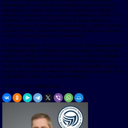
премьер назвал логистические ограничения и недостаток
ликвидности. Из-за этого в промышленности и торговле
объемы производства уже снизились примерно на 10%. Он
напомнил, что из-за санкций жесткой дискриминации
подверглись все международные перевозки. Соответственно,
грузовые потоки резко были переориентированы на восток с
южного и северо-западного направлений.
Белоусов пообещал, что власти постараются минимизировать
индексацию тарифов РЖД для грузоотправителей. Решить
данную задачу будет нелегко, поскольку на фоне инфляции
затраты компаний постоянно растут. Закономерно, что в
подобных обстоятельствах расходы на содержание техники,
закупку расходных материалов и зарплаты сотрудников также
повышаются, сказал первый вице-премьер.
Источник фото: ждграфия.рф