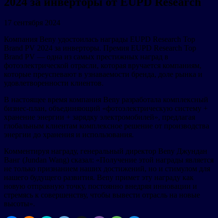
2024 за инверторы от EUPD Research
17 сентября 2024
Компания Beny удостоилась награды EUPD Research Top
Brand PV 2024 за инверторы. Премия EUPD Research Top
Brand PV — одна из самых престижных наград в
фотоэлектрической отрасли, которая вручается компаниям,
которые преуспевают в узнаваемости бренда, доле рынка и
удовлетворенности клиентов.
В настоящее время компания Beny разработала комплексный
бизнес-план, объединяющий «фотоэлектрическую систему +
хранение энергии + зарядку электромобилей», предлагая
глобальным клиентам комплексное решение от производства
энергии до хранения и использования.
Комментируя награду, генеральный директор Beny Джундан
Ванг (Jundan Wang) сказал: «Получение этой награды является
не только признанием наших достижений, но и стимулом для
нашего будущего развития. Beny примет эту награду как
новую отправную точку, постоянно внедряя инновации и
стремясь к совершенству, чтобы вывести отрасль на новые
высоты».