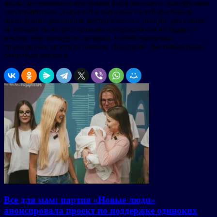
июля. Фестивальная программа была насыщена культурными
мероприятиями. Для детей и взрослых гостей фестиваля
проводились различные мастер-классы и лекции, для самых
маленьких была организована интерактивная площадка –
детское шоу, конкурсы, подарки. Гостей праздника
традиционно угостили пловом. Посещение фестиваля было
открытым для всех.
Все для мам: партия «Новые люди»
анонсировала проект по поддержке одиноких