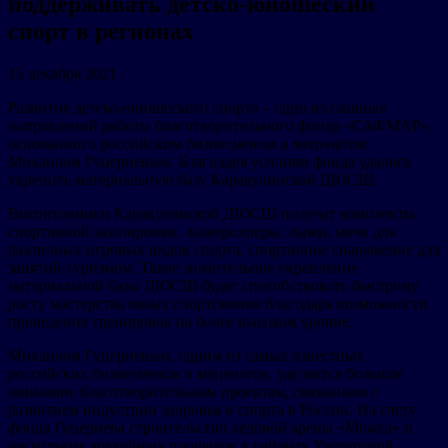
поддерживать детско-юношеский
спорт в регионах
15 декабря 2021
Развитие детско-юношеского спорта – одно из главных
направлений работы благотворительного фонда «САФМАР»,
основанного российским бизнесменом и меценатом
Михаилом Гуцериевым. Благодаря усилиям фонда удалось
укрепить материальную базу Каракулинской ДЮСШ.
Воспитанники Каракулинской ДЮСШ получат комплекты
спортивной экипировки, лыжероллеры, лыжи, мячи для
различных игровых видов спорта, спортивное снаряжение для
занятий туризмом. Такое значительное укрепление
материальной базы ДЮСШ будет способствовать быстрому
росту мастерства юных спортсменов благодаря возможности
проведения тренировок на более высоком уровне.
Михаилом Гуцериевым, одним из самых известных
российских бизнесменов и меценатов, уделяется большое
внимание благотворительным проектам, связанным с
развитием индустрии здоровья и спорта в России. На счету
фонда Гуцериева строительство ледовой арены «Можга» и
нескольких хоккейных площадок в районах Удмуртской