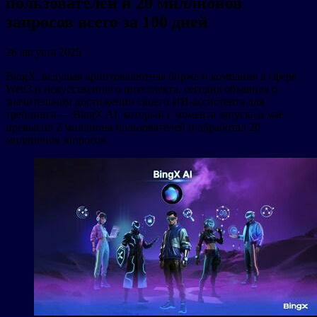
пользователей и 20 миллионов
запросов всего за 100 дней
26 августа 2025
BingX, ведущая криптовалютная биржа и компания в сфере
Web3 и искусственного интеллекта, сегодня объявила о
значительном достижении своего ИИ-ассистента для
трейдинга — BingX AI, который с момента запуска в мае
превысил 2 миллиона пользователей и обработал 20
миллионов запросов.