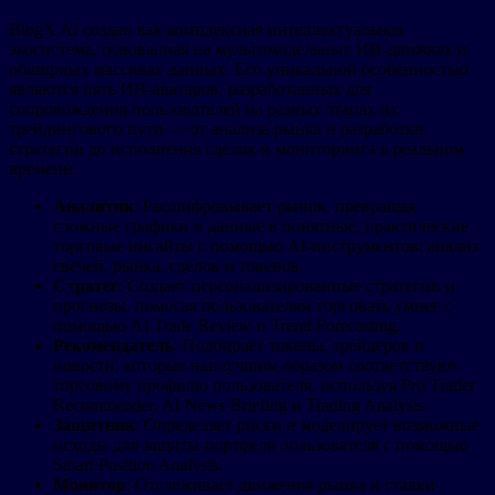
BingX AI создан как комплексная интеллектуальная
экосистема, основанная на мультимодельных ИИ-движках и
обширных массивах данных. Его уникальной особенностью
являются пять ИИ-аватаров, разработанных для
сопровождения пользователей на разных этапах их
трейдингового пути — от анализа рынка и разработки
стратегии до исполнения сделок и мониторинга в реальном
времени.
Аналитик
: Расшифровывает рынок, превращая
сложные графики и данные в понятные, практические
торговые инсайты с помощью AI-инструментов: анализ
свечей, рынка, сделок и токенов.
Стратег
: Создает персонализированные стратегии и
прогнозы, помогая пользователям торговать умнее с
помощью AI Trade Review и Trend Forecasting.
Рекомендатель
: Подбирает токены, трейдеров и
новости, которые наилучшим образом соответствуют
торговому профилю пользователя, используя Pro Trader
Recommender, AI News Briefing и Trading Analysis.
Защитник
: Определяет риски и моделирует возможные
исходы для защиты портфеля пользователя с помощью
Smart Position Analysis.
Монитор
: Отслеживает движения рынка и ставки