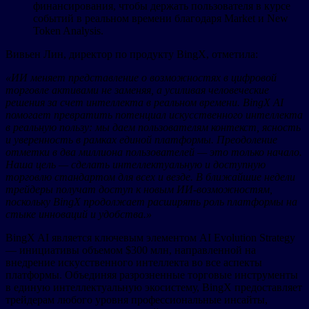
финансирования, чтобы держать пользователя в курсе
событий в реальном времени благодаря Market и New
Token Analysis.
Вивьен Лин, директор по продукту BingX, отметила:
«ИИ меняет представление о возможностях в цифровой
торговле активами не заменяя, а усиливая человеческие
решения за счет интеллекта в реальном времени. BingX AI
помогает превратить потенциал искусственного интеллекта
в реальную пользу: мы даем пользователям контекст, ясность
и уверенность в рамках единой платформы. Преодоление
отметки в два миллиона пользователей — это только начало.
Наша цель — сделать интеллектуальную и доступную
торговлю стандартом для всех и везде. В ближайшие недели
трейдеры получат доступ к новым ИИ-возможностям,
поскольку BingX продолжает расширять роль платформы на
стыке инноваций и удобства.»
BingX AI является ключевым элементом AI Evolution Strategy
— инициативы объемом $300 млн, направленной на
внедрение искусственного интеллекта во все аспекты
платформы. Объединяя разрозненные торговые инструменты
в единую интеллектуальную экосистему, BingX предоставляет
трейдерам любого уровня профессиональные инсайты,