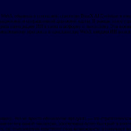
eb3, объявила о поэтапной стратегии BingX AI Evolution в озн
вационной и операционной дорожной карты. В рамках этого стр
орить интеграцию ИИ в свою платформу и экосистему. Эта важн
ительному прогрессу в пространстве Web3, внедряя ИИ во все 
ину. Это не просто обновление продукта — это стратегическая 
игателем нашей эволюции, обеспечивая более быстрый и интел
то, где пользователи чувствуют свои возможности и получают 