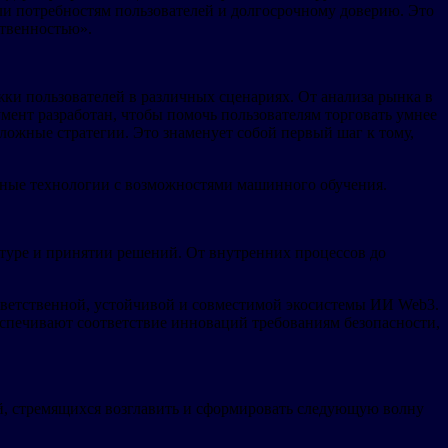
али потребностям пользователей и долгосрочному доверию. Это
ственностью».
жки пользователей в различных сценариях. От анализа рынка в
ент разработан, чтобы помочь пользователям торговать умнее
ложные стратегии. Это знаменует собой первый шаг к тому,
нные технологии с возможностями машинного обучения.
льтуре и принятии решений. От внутренних процессов до
ответственной, устойчивой и совместимой экосистемы ИИ Web3.
еспечивают соответствие инноваций требованиям безопасности,
ей, стремящихся возглавить и сформировать следующую волну