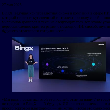
27 мая 2025
BingX, ведущая криптовалютная биржа и компания в сфере ИИ W
который ставит искусственный интеллект в основу своей инно
миллионов долларов в течение следующих трех лет, чтобы уск
переосмыслению криптографии с помощью ИИ, способствуя знач
будущего отраслевого сотрудничества.
«Мы рады поделиться этой эволюцией, отмечая нашу 7-ю годовщ
по продуктам BingX. — В будущем ИИ станет определяющим дв
просто торговой платформой — мы хотим, чтобы это было мес