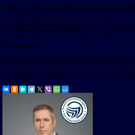
Между тем, BingX создаст специальный институт для исследов
долгосрочное стремление BingX не только адаптироваться к буд
Рост BingX подчеркивает приверженность этой эволюции ИИ. В
торговли криптовалютными деривативами. Через BingX Labs 
Web3. По мере развития компании BingX подход, основанный 
экономику, лидируя, вдохновляя прогресс и открывая более р
О компании BingX
Основанная в 2018 году, компания BingX является ведущей к
пользователей. Благодаря комплексному набору продуктов и у
пользователей на всех уровнях опыта, от новичков до профес
инновационные инструменты, предназначенные для повышения
партнером Футбольного клуба «Челси», что стало потрясающим