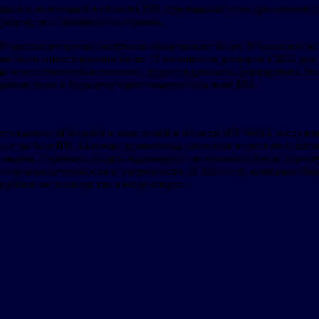
аний и инноваций в области ИИ, призванный стать двигателем 
ущему, но и активно его строить.
 настоящее время платформа обслуживает более 20 миллионов п
уже было инвестировано более 15 миллионов долларов США для
на искусственном интеллекте, будет продолжать формировать б
азумные пути к будущему криптовалют на основе ИИ.
риптовалютной биржей и компанией в области ИИ Web3, обслужи
слуг на базе ИИ, включая деривативы, спотовую торговлю и коп
сионалов. Стремясь создать надежную и интеллектуальную торгов
 производительности и уверенности. В 2024 году компания Bi
 дебютом спонсорства в мире спорта.