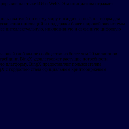
прорывов на стыке ИИ и Web3. Эта инициатива отражает
ользователей по всему миру и входит в топ-5 платформ для
 ускорения инноваций и поддержки более широкой экосистемы
олее интеллектуальную, инклюзивную и связанную цифровую
вающей глобальное сообщество из более чем 20 миллионов
итрейдинг, BingX удовлетворяет растущие потребности
ую платформу, BingX предоставляет пользователям
ngX с гордостью стала официальным криптобиржевым