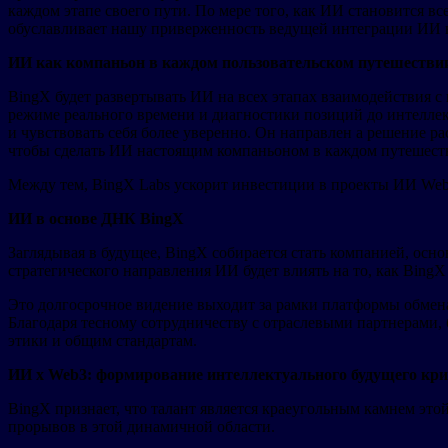
каждом этапе своего пути. По мере того, как ИИ становится 
обуславливает нашу приверженность ведущей интеграции ИИ в 
ИИ как компаньон в каждом пользовательском путешестви
BingX будет развертывать ИИ на всех этапах взаимодействия с
режиме реального времени и диагностики позиций до интеллек
и чувствовать себя более уверенно. Он направлен а решение р
чтобы сделать ИИ настоящим компаньоном в каждом путешеств
Между тем, BingX Labs ускорит инвестиции в проекты ИИ Web
ИИ в основе ДНК BingX
Заглядывая в будущее, BingX собирается стать компанией, осн
стратегического направления ИИ будет влиять на то, как BingX 
Это долгосрочное видение выходит за рамки платформы обмена
Благодаря тесному сотрудничеству с отраслевыми партнерами,
этики и общим стандартам.
ИИ x Web3: формирование интеллектуального будущего кр
BingX признает, что талант является краеугольным камнем эт
прорывов в этой динамичной области.