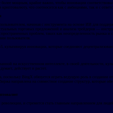
все более мощным, крайне важно, чтобы инновации соответствов
криптовалюту, что соотносится как с амбициями, так и с ответ
и
 пользователем, начиная с инструмента на основе ИИ для поддер
туальных торговых предложений и анализа трейдеров — инструм
аспространенных проблем, таких как неопределенность рынка и с
ии пользователя.
3, культивируя инновации, которые соединяют децентрализова
ованной на искусственном интеллекте, в своей деятельности, ку
думает, действует и растет.
, поскольку BingX обязуется играть ведущую роль в создании 
 биржа направлена на совместное создание структур, которые об
иптовалют
ой революции, и стремится стать главным направлением для люд