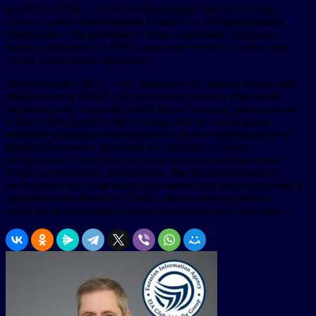
как BTC и ETH, с более совершенными инструментами
анализа для количественной торговли и настраиваемыми
функциями. Эта интеграция также открывает дверь для
форекс-трейдеров на MT5 в мир криптовалют, чтобы они
могли легко начать пробовать.
«Интеграция с MT5 — это лишь одна из многих инициатив,
предпринятых BingX для улучшения условий торговли», —
выразила свое воодушевление Меган Ниволд, руководитель
отдела СМИ BingX: «Мы считаем, что эта интеграция
поможет пользователям принимать более обоснованные и
профессиональные решения и оставаться впереди
конкурентов. Такой подход характеризует ведущую роль
BingX в отраслевых инновациях. Мы рассматриваем эту
интеграцию как успешное сочетание индустрии блокчейна и
традиционные финансы. BingX продолжит расширять
границы и исследовать больше возможностей в будущем».