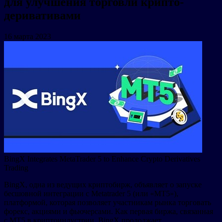
для улучшения торговли крипто-
деривативами
16 марта 2023
BingX Integrates MetaTrader 5 to Enhance Crypto Derivatives
Trading
BingX, одна из ведущих криптобирж, объявляет о запуске
бесшовной интеграции с Metatrader 5 (или «MT5»),
платформой, которая позволяет участникам рынка торговать
форекс, акциями и фьючерсами. Как первая биржа, связанная
с MT5 в криптоиндустрии, BingX продолжает