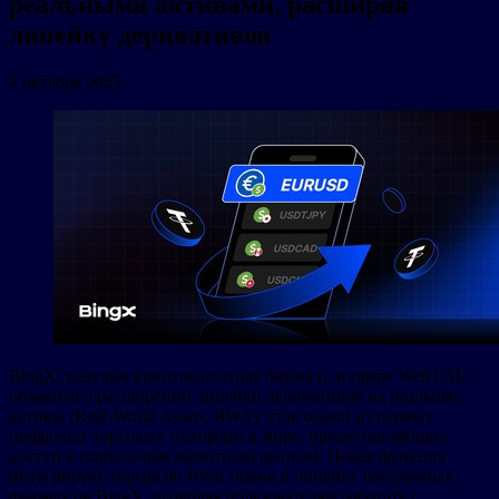
реальными активами, расширяя
линейку деривативов
2 октября 2025
BingX, ведущая криптовалютная биржа и в сфере Web3 AI,
объявила о расширении линейки деривативов на реальные
активы (Real-World Assets, RWA), став одной из первых
цифровых торговых платформ в мире, предоставляющих
доступ к глобальным валютным рынкам. Новая функция
интегрирует торговлю RWA прямо в линейку бессрочных
фьючерсов BingX, позволяя пользователям работать с