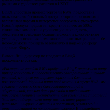
рынками с удобством расчетов в USDT.
BingX упростила процесс торговли RWA, предоставив
пользователям бесшовный доступ к торговле основными
валютными парами в интерфейсе бессрочных фьючерсов.
Новый продукт предлагает кредитное плечо до 500x,
сниженные комиссии и улучшенную ликвидность,
обеспечивая трейдерам больше гибкости и конкурентные
условия для освоения возможностей валютных рынков — без
необходимости покидать безопасную и надежную среду
торговли BingX.
Вивьен Лин, директор по продуктам BingX,
прокомментировала:
«Расширение линейки RWA-продуктов BingX отражает нашу
приверженность к предоставлению своевременных и ценных
решений, которые расширяют горизонты для наших
пользователей. Улучшив наши предложения в сфере RWA, мы
сделали торговлю более диверсифицированной и
эффективной, снизили барьеры входа и предоставили
трейдерам мощные инструменты для усиления их стратегий.
Эта веха подчеркивает нашу миссию интегрировать
реальные и цифровые активы в доступной, безопасной и
ориентированной на пользователя форме.»
В дальнейшем