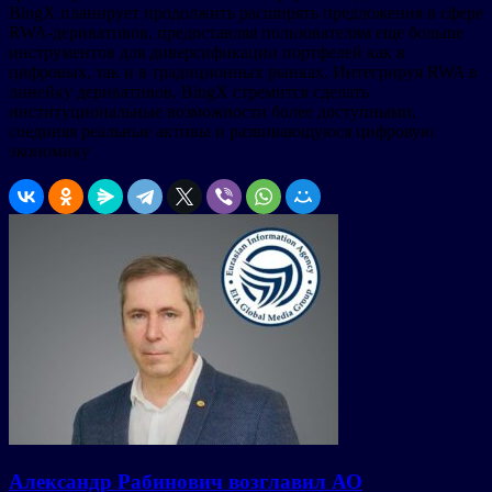
BingX планирует продолжить расширять предложения в сфере
RWA-деривативов, предоставляя пользователям еще больше
инструментов для диверсификации портфелей как в
цифровых, так и в традиционных рынках. Интегрируя RWA в
линейку деривативов, BingX стремится сделать
институциональные возможности более доступными,
соединяя реальные активы и развивающуюся цифровую
экономику
Александр Рабинович возглавил АО