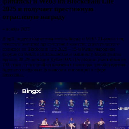
финансы и Web3 на Blockchain Life
2025 и получает престижную
отраслевую награду
4 ноября 2025
BingX, ведущая криптовалютная биржа и Web3 AI-компания,
отметила заметное присутствие в качестве стратегического
спонсора на Blockchain Life 2025 – 15-м Международном
форуме по Web3, криптовалютам и майнингу. Мероприятие
прошло 28-29 октября в Дубае (ОАЭ) и собрало участников из
130 стран, став одной из ключевых площадок для обсуждения
будущего цифровых финансов и инноваций в сфере
блокчейна.