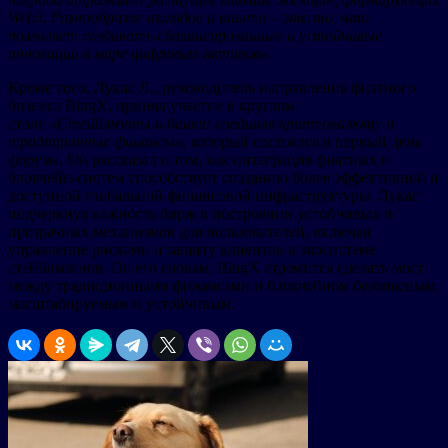
Web3. Разнообразие взглядов и опыта – это то, что
позволяет создавать сбалансированные и устойчивые
инновации в мире цифровых активов».
Кроме того, Лукас Л., руководитель направления фиатного
бизнеса BingX, принял участие в круглом
столе
«Стейблкоины и банки: соединяя криптовалюту и
традиционные финансы»
, который состоялся в первый день
форума. Он рассказал о том, как интеграция фиатных и
блокчейн-систем способствует созданию более эффективной и
доступной глобальной финансовой инфраструктуры. Лукас
подчеркнул важность бирж в построении устойчивых и
прозрачных механизмов для пользователей, включая
управление рисками и защиту клиентов в экосистеме
стейблкоинов. По его словам, BingX стремится сделать мост
между традиционными финансами и блокчейном безопасным,
масштабируемым и устойчивым.