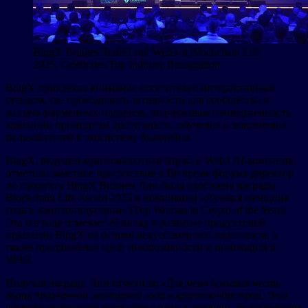
BingX Bridges TradFi and Web3 at Blockchain Life
2025, Celebrates Top Industry Recognition
BingX привлекла внимание посетителей интерактивным
стендом, где проводились активности для сообщества и
раздача фирменных подарков, подчеркивая приверженность
компании принципам доступности, обучения и вовлечения
пользователей в экосистему блокчейна.
BingX, ведущая криптовалютная биржа и Web3 AI-компания,
отметила заметное присутствие в Во время форума директор
по продукту BingX Вивиен Лин была удостоена награды
Blockchain Life Award 2025 в номинации «Лучшая женщина
года в криптоиндустрии» (Top Woman in Crypto of the Year).
Эта награда отмечает её вклад в развитие продуктовой
стратегии BingX на основе искусственного интеллекта, а
также продвижение идей инклюзивности и инноваций в
Web3.
Получая награду, Лин отметила:
«Для меня большая честь
быть признанной женщиной года в криптоиндустрии. Эта
награда отражает растущее влияние женщин, формирующих