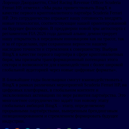
Лоренцо Джорджетти, Chief Racing Revenue Officer Scuderia
Ferrari HP, отметил: «Мы рады приветствовать BingX в
качестве первого криптовалютного партнёра Scuderia Ferrari
HP. Это сотрудничество отражает нашу готовность внедрять
новые технологии, соответствующие нашей ориентированной
на будущее философии. В преддверии новой эры автоспорта с
регламентом FIA 2026 года данный альянс демонстрирует
нашу открытость к передовым инновациям как на трассе, так
и за её пределами, при сохранении верности нашему
наследию точности и стремления к совершенству. Выбрав
BingX в качестве первого партнёра в сфере криптовалютных
бирж, мы признаём трансформационный потенциал этого
сектора и возможности для взаимодействия с более широкой
глобальной аудиторией через новые цифровые форматы».
В ближайшие годы болельщики смогут взаимодействовать с
BingX в рамках различных мероприятий Scuderia Ferrari HP, на
цифровых платформах, в глобальном контенте и
эксклюзивных активациях по мере развития партнёрства. Это
многолетнее сотрудничество задаёт тон новому этапу
глобальных амбиций BingX – этапу, определяемому
прорывными партнёрствами, выверенным брендинговым
позиционированием и стремлением формировать будущее
индустрии.