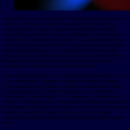
Партнёрство со Scuderia Ferrari HP является ключевой вехой в
стратегии глобальной экспансии BingX. Будучи одной из
самых культовых команд в мировом автоспорте, Scuderia
Ferrari HP олицетворяет точность, амбиции и непрерывное
стремление к совершенству – ценности, которые полностью
соответствуют видению BingX по масштабированию своей
платформы и сообщества. Это сотрудничество укрепляет
позиции BingX как бренда top-of-mind в криптоиндустрии и
подчёркивает долгосрочную приверженность компании
партнёрствам мирового уровня и инновациям.
Даниэль Лай, Chief Business Officer BingX, прокомментировал:
«Это партнёрство – больше, чем просто знаковое событие.
Сотрудничество со Scuderia Ferrari HP устанавливает новый
стандарт для BingX. Дисциплина, точность и неустанное
стремление Scuderia Ferrari HP к совершенству отражают те
ценности, к которым мы стремимся как глобальная биржа. Это
партнёрство побуждает нас повышать планку во всём, что мы
создаём, в каждом пользовательском опыте и в каждом
сервисе, который мы предоставляем пользователям по всему
миру».