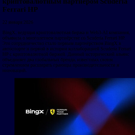
криптовалютным партнёром Scuderia
Ferrari HP
22 января 2026
BingX, ведущая криптовалютная биржа и Web3-AI компания,
объявила о многолетнем партнёрстве со Scuderia Ferrari HP.
Это сотрудничество стало первым партнёрством BingX в
автоспорте и первой в истории коллаборацией Scuderia Ferrari
HP с криптовалютной биржей. Данный исторический альянс
объединяет два глобальных бренда, известных своим
стремлением расширять границы производительности и
инноваций.