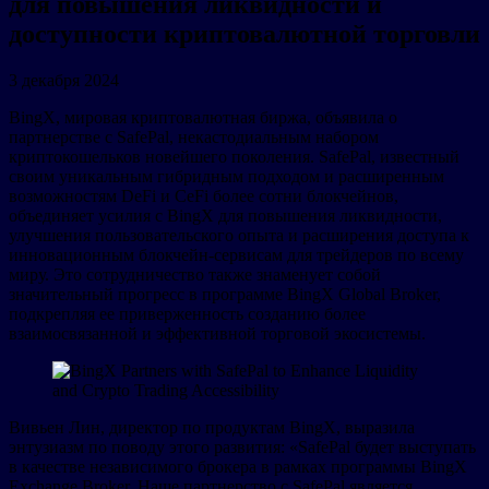
для повышения ликвидности и
доступности криптовалютной торговли
3 декабря 2024
BingX, мировая криптовалютная биржа, объявила о
партнерстве с SafePal, некастодиальным набором
криптокошельков новейшего поколения. SafePal, известный
своим уникальным гибридным подходом и расширенным
возможностям DeFi и CeFi более сотни блокчейнов,
объединяет усилия с BingX для повышения ликвидности,
улучшения пользовательского опыта и расширения доступа к
инновационным блокчейн-сервисам для трейдеров по всему
миру. Это сотрудничество также знаменует собой
значительный прогресс в программе BingX Global Broker,
подкрепляя ее приверженность созданию более
взаимосвязанной и эффективной торговой экосистемы.
Вивьен Лин, директор по продуктам BingX, выразила
энтузиазм по поводу этого развития: «SafePal будет выступать
в качестве независимого брокера в рамках программы BingX
Exchange Broker. Наше партнерство с SafePal является