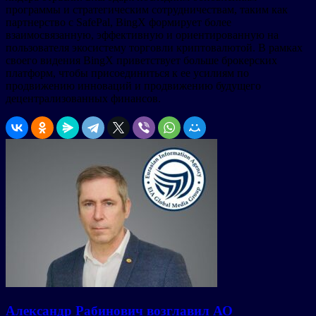
программы и стратегическим сотрудничествам, таким как
партнерство с SafePal, BingX формирует более
взаимосвязанную, эффективную и ориентированную на
пользователя экосистему торговли криптовалютой. В рамках
своего видения BingX приветствует больше брокерских
платформ, чтобы присоединиться к ее усилиям по
продвижению инноваций и продвижению будущего
децентрализованных финансов.
Александр Рабинович возглавил АО