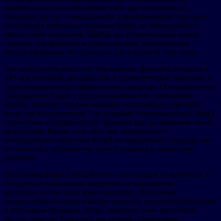
ключевым шагом в изменении того, как пользователи
получают доступ к ликвидности и бесперебойной торговле.
Интегрируя передовые решения BingX по ликвидности с
экосистемой кошельков SafePal, мы устанавливаем новый
стандарт для брокеров и предоставляем пользователям
непревзойденные инструменты для успешной торговли».
Эта интеграция обеспечит улучшенные функции открытого
API для спотовой, контрактной и стратегической торговли, а
также модернизирует финансовые продукты. Объединяя опыт
ликвидности BingX с децентрализованной платформой
SafePal, партнерство обеспечивает улучшенный торговый
опыт для пользователей. Это отражает приверженность BingX
содействию сотрудничеству брокеров при расширении своей
экосистемы. Кроме того, этот шаг подчеркивает
долгосрочную стратегию BingX по укреплению партнерских
отношений и расширению своего влияния в экосистеме
брокеров.
Программа BingX Global Broker станет одной из ключевых в
построении глобальных партнерств и повышении
доступности торговли криптовалютой. Постоянно
предоставляя исключительную ценность своим пользователям
и партнерам-брокерам, BingX укрепила свою репутацию
лидера отрасли. Благодаря последним обновлениям