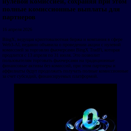
нулевой комиссией, сохраняя при этом
полные комиссионные выплаты для
партнеров
16 апреля 2026
BingX, ведущая криптовалютная биржа и компания в сфере
Web3-AI, недавно объявила о проведении акции с нулевой
комиссией за торговлю фьючерсами BingX TradFi, которая
продлится с 13 апреля по 31 июля. Это позволит
пользователям торговать фьючерсами на традиционные
финансовые активы без комиссий, при этом партнеры и
аффилиаты будут продолжать получать полные комиссионные
за счет субсидий, финансируемых платформой.