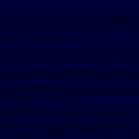
eepLink Protocol ($DLC) на своем Launchpool, предлагая польз
откроются с 14 марта на 4 дня с общим распределением 6 666 6
ИИ, DePIN и децентрализованных вычислений с помощью облачн
т, игры AAA и удаленные игровые установки, протокол DeepLin
ия на графических процессорах и облачный рендеринг со сверх
еспечивает бесшовные возможности для более чем 2,7 миллионов
енностное предложение платформы, вводя новое измерение игр н
epLink, одновременно укрепляя позицию платформы на передне
и многообещающими инновациями в пространстве Web3», — сказ
даря этому Launchpool мы даем нашим пользователям возможнос
 децентрализованных приложений».
гко взаимодействовать с DeepLink Protocol до того, как начнетс
менно укрепляя приверженность BingX к объединению децентра
ной биржей, обслуживающей более 20 миллионов пользователей 
е активами — все это разработано для меняющихся потребностей
льзователям инновационные инструменты и функции для повышен