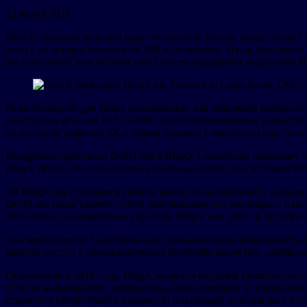
12 марта 2025
BingX, ведущая мировая криптовалютная биржа, представляет D
опыту на основе технологий ИИ и блокчейна. Пулы для ставок 
роста игровой экосистемы web3 путем поддержки индустрии 
Разработанный для таких приложений, как облачный киберспор
интегрируя агентов ИИ, DePIN, децентрализованные вычислен
визуальные эффекты 8K и время отклика 1 миллисекунда, он об
Внедрение протокола DeepLink в BingX Launchpool повышает ц
BingX бесплатно пользоваться инновационной экосистемой De
«В BingX мы стремимся связать наших пользователей с самым
DeepLink представляет собой революционную эволюцию. Благо
блокчейна, одновременно укрепляя BingX как шлюз в будущее
Это мероприятие Launchpool дает пользователям возможность ле
ранний доступ к инновационным блокчейн-проектам, одновре
Основанная в 2018 году, BingX является ведущей криптовалют
услуги, включая спот, деривативы, копи-трейдинг и управлени
стремится предоставить надежную платформу, которая дает по