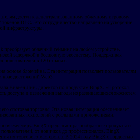
ователям доступ к децентрализованному облачному игровому
67 токенов DLC. Это сотрудничество направлено на ускорение
ой инфраструктуры.
k преобразует облачный гейминг на любом устройстве,
низкой задержкой в бесшовную экосистему. Поддерживая
 пользователей в 120 странах.
а основе блокчейна. Эта интеграция позволяет пользователям
м крае достижений Web3.
ала Вивьен Лин, директор по продуктам BingX. «Протокол
ть доступа и извлечения выгоды из развивающихся экосистем
я его спотовая торговля. Эта новая интеграция обеспечивает
лизованных технологий с реальными приложениями.
по всему миру. BingX предлагает разнообразные продукты и
 пользователей, от новичков до профессионалов. BingX
ия их торгового мастерства. В 2024 году BingX с гордостью