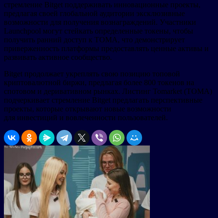
стремление Bitget поддерживать инновационные проекты,
предлагая своей глобальной аудитории эксклюзивные
возможности для получения вознаграждений. Участники
Launchpool могут стейкать определенные токены, чтобы
получить ранний доступ к TOMA, что демонстрирует
приверженность платформы предоставлять ценные активы и
развивать активное сообщество.
Bitget продолжает укреплять свою позицию топовой
криптовалютной биржи, предлагая более 800 токенов на
спотовом и деривативном рынках. Листинг Tomarket (TOMA)
подчеркивает стремление Bitget предлагать перспективные
проекты, которые открывают новые возможности
для инвестиций и вовлеченности пользователей.