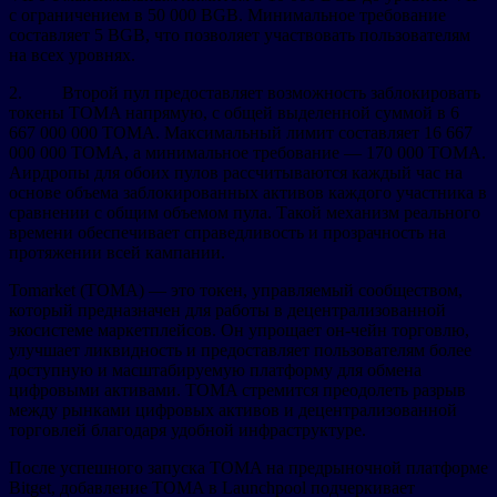
с ограничением в 50 000 BGB. Минимальное требование
составляет 5 BGB, что позволяет участвовать пользователям
на всех уровнях.
2. Второй пул предоставляет возможность заблокировать
токены TOMA напрямую, с общей выделенной суммой в 6
667 000 000 TOMA. Максимальный лимит составляет 16 667
000 000 TOMA, а минимальное требование — 170 000 TOMA.
Аирдропы для обоих пулов рассчитываются каждый час на
основе объема заблокированных активов каждого участника в
сравнении с общим объемом пула. Такой механизм реального
времени обеспечивает справедливость и прозрачность на
протяжении всей кампании.
Tomarket (TOMA) — это токен, управляемый сообществом,
который предназначен для работы в децентрализованной
экосистеме маркетплейсов. Он упрощает он-чейн торговлю,
улучшает ликвидность и предоставляет пользователям более
доступную и масштабируемую платформу для обмена
цифровыми активами. TOMA стремится преодолеть разрыв
между рынками цифровых активов и децентрализованной
торговлей благодаря удобной инфраструктуре.
После успешного запуска TOMA на предрыночной платформе
Bitget, добавление TOMA в Launchpool подчеркивает