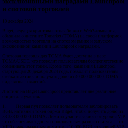
эксклюзивными наградами Launchpool
и спотовой торговлей
18 декабря 2024
Bitget, ведущая криптовалютная биржа и Web3-компания,
объявила о листинге Tomarket (TOMA) на своей платформе с
возможностью торговли на спотовом рынке и запуском
эксклюзивной кампании Launchpool с наградами.
Спотовая торговля для TOMA будет доступна в паре
TOMA/USDT, что позволит пользователям беспрепятственно
обменивать этот токен. Кроме того, кампания Launchpool,
стартующая 20 декабря 2024 года, позволит пользователям
стейкать активы и получать долю из 40 000 000 000 TOMA в
виде вознаграждений.
Листинг на Bitget Launchpool представляет две различные
опции для участия:
1. Первая пул позволяет пользователям заблокировать
BGB, нативный токен биржи Bitget, чтобы получить долю из
33 333 000 000 TOMA. Лимиты участия зависят от уровня VIP,
что обеспечивает доступ пользователям разного статуса — от
VIP0 с максимальным лимитом в 10 000 BGB до уровней VIP