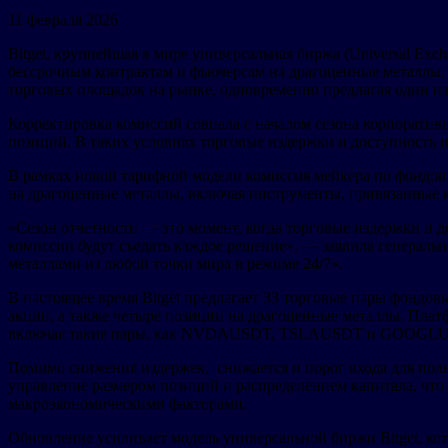
11 февраля 2026
Bitget, крупнейшая в мире универсальная биржа (Universal Ex
бессрочным контрактам и фьючерсам на драгоценные металлы. Н
торговых площадок на рынке, одновременно предлагая один и
Корректировка комиссий совпала с началом сезона корпорати
позиций. В таких условиях торговые издержки и доступность 
В рамках новой тарифной модели комиссия мейкера по фондовы
на драгоценные металлы, включая инструменты, привязанные к
«Сезон отчетности — это момент, когда торговые издержки и д
комиссии будут съедать каждое решение», — заявила генеральн
металлами из любой точки мира в режиме 24/7».
В настоящее время Bitget предлагает 33 торговые пары фонд
акции, а также четыре позиции на драгоценные металлы. Пла
включая такие пары, как NVDAUSDT, TSLAUSDT и GOOGLUSDT,
Помимо снижения издержек, снижается и порог входа для поль
управление размером позиций и распределением капитала, что
макроэкономическими факторами.
Обновление усиливает модель универсальной биржи Bitget, ко