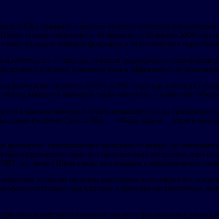
change, UEX), объявила о запуске нулевых комиссий для мейкеро
овые условия действуют с 10 февраля по 30 апреля 2026 года и
з самых широких выборов фондовых и металлических перпетуал
вной отчетности — периода, который традиционно сопровождае
инструментов играют ключевую роль в эффективности исполнени
м фьючерсам снижена с 0,02% до 0%, тогда как комиссия тейке
 золоту, комиссии мейкеров также обнулены, а комиссии тейке
оступ к рынкам начинают играть решающую роль. Трейдерам нужн
ый директор Bitget Грейси Чен. — «Наша задача — убрать трени
овых фьючерсов, охватывающих компании от микро- до мегакапи
тформа поддерживает одно из самых высоких кредитных плеч на
 что делает Bitget одной из площадок с максимальным уровн
зователей, позволяя получать рыночную экспозицию без покупки
 особенно актуально при торговле в периоды краткосрочных дв
торая объединяет криптовалюты, акции и традиционные рынки в