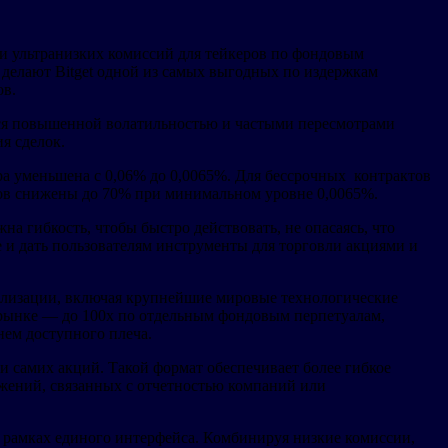
в и ультранизких комиссий для тейкеров по фондовым
 делают Bitget одной из самых выгодных по издержкам
ов.
тся повышенной волатильностью и частыми пересмотрами
я сделок.
ра уменьшена с 0,06% до 0,0065%. Для бессрочных контрактов
ров снижены до 70% при минимальном уровне 0,0065%.
а гибкость, чтобы быстро действовать, не опасаясь, что
е и дать пользователям инструменты для торговли акциями и
тализации, включая крупнейшие мировые технологические
 рынке — до 100x по отдельным фондовым перпетуалам,
ем доступного плеча.
 самих акций. Такой формат обеспечивает более гибкое
ижений, связанных с отчетностью компаний или
 рамках единого интерфейса. Комбинируя низкие комиссии,