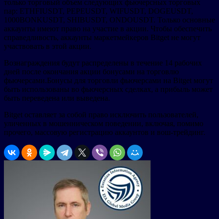
только торговый объем следующих фьючерсных торговых
пар: ETHFIUSDT, PEPEUSDT, WIFUSDT, DOGEUSDT,
1000BONKUSDT, SHIBUSDT, ONDOUSDT. Только основные
аккаунты имеют право на участие в акции. Чтобы обеспечить
справедливость, аккаунты маркетмейкеров Bitget не могут
участвовать в этой акции.
Вознаграждения будут распределены в течение 14 рабочих
дней после окончания акции бонусами на торговлю
фьючерсами.Бонусы для торговли фьючерсами на Bitget могут
быть использованы во фьючерсных сделках, а прибыль может
быть переведена или выведена.
Bitget оставляет за собой право исключить пользователей,
уличенных в мошенническом поведении, включая, помимо
прочего, массовую регистрацию аккаунтов и вош-трейдинг.