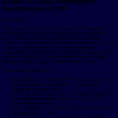
за июнь 2025 года: коэффициент
покрытия достиг 199%
26 июня 2025
Bitget, ведущая криптовалютная биржа и Web3-компания,
опубликовала данные Proof of Reserves (PoR) за июнь 2025
года, сообщив о совокупном коэффициенте покрытия
в 199% — по сравнению с 192% в мае. Постоянный рост этого
показателя демонстрирует способность платформы
поддерживать уровень резервов, значительно превышающий
отраслевой стандарт 1:1, и обеспечивать полное покрытие
пользовательских активов с существенным запасом.
Согласно июньскому аудиту:
BTC: Bitget хранит 28 286,53 BTC против 6 593,8 BTC,
принадлежащих пользователям — коэффициент
покрытия составляет 429%.
USDT: На балансе компании — 1,75 млрд токенов при
пользовательских обязательствах в 1,61 млрд, что
даёт 108% покрытия.
ETH: Хранится 219 917,71 ETH против 148 754,3 ETH у
пользователей — 148%.
USDC: Самый высокий показатель — 138,88 млн