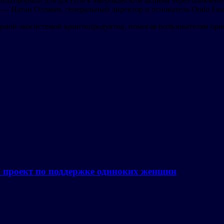
й платформой для доступа к американским акциям через блокчей
 — Натан Оллман, генеральный директор и основатель Ondo Fin
рной экосистемой криптопродуктов, помогая пользователям орие
а проект по поддержке одиноких женщин