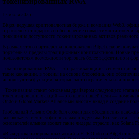
токенизированных RWA
17 июля 2025
Bitget, ведущая криптовалютная биржа и компания Web3, офици
отраслевых стандартов и обеспечение совместимости токенизи
повышения доступности токенизированных активов реального 
В рамках этого партнерства пользователи Bitget вскоре полу
портфель за пределы традиционных криптоактивов. Новые пред
пользователям возможности торговать более эффективно и фо
Токенизированные RWA — это развивающийся сегмент цифровых
такие как акции, в токены на основе блокчейна, они обеспечи
используются функции, которые часто ограничены или полно
«Токенизация станет основным драйвером следующего этапа в
токенизированных акций — это шаг к нашей цели — помочь поль
Ondo и Global Markets Alliance мы вносим вклад в создание б
Глобальный Альянс Ondo был создан для объединения надёжных
высококачественным финансовым продуктам. Его миссия — соз
основателей альянса входят такие лидеры отрасли, как Solana Founda
«Выход токенизированных акций и ETF Ondo на Bitget станет