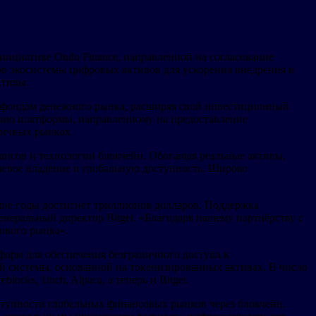
инициативе Ondo Finance, направленной на согласование
ов экосистемы цифровых активов для ускорения внедрения и
ктивы.
 и фондам денежного рынка, расширяя свой инвестиционный
ению платформы, направленному на предоставление
личных рынках.
нсов и технологии блокчейн. Обогащая реальные активы,
олевое владение и глобальную доступность. Широко
шие годы достигнет триллионов долларов. Поддержка
неральный директор Bitget. «Благодаря нашему партнёрству с
сового рынка».
орм для обеспечения безграничного доступа к
 системы, основанной на токенизированных активах. В число
blocks, 1inch, Alpaca, а теперь и Bitget.
ступности глобальных финансовых рынков через блокчейн.