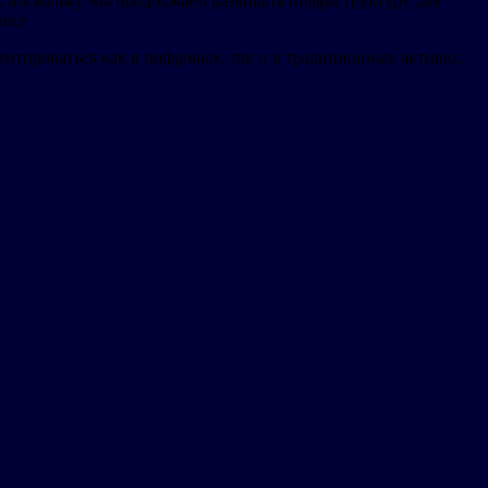
н, поскольку мы продолжаем развивать инфраструктуру для
ance
нтироваться как в цифровых, так и в традиционных активах.