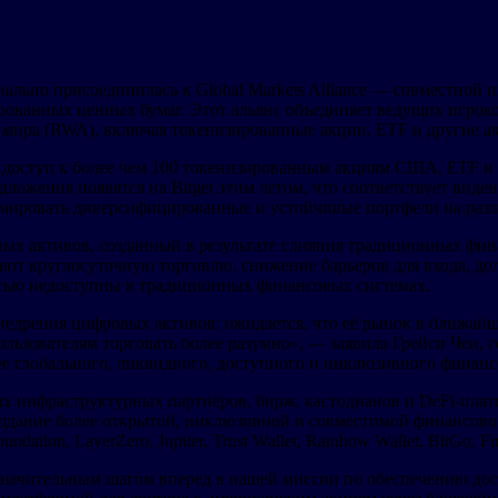
ально присоединилась к Global Markets Alliance — совместной 
рованных ценных бумаг. Этот альянс объединяет ведущих игрок
мира (RWA), включая токенизированные акции, ETF и другие а
чат доступ к более чем 100 токенизированным акциям США, ETF
ложения появятся на Bitget этим летом, что соответствует вид
рмировать диверсифицированные и устойчивые портфели на раз
 активов, созданный в результате слияния традиционных фина
вают круглосуточную торговлю, снижение барьеров для входа, д
стью недоступны в традиционных финансовых системах.
недрения цифровых активов; ожидается, что её рынок в ближай
зователям торговать более разумно», — заявила Грейси Чен, ге
олее глобального, ликвидного, доступного и инклюзивного финан
 инфраструктурных партнёров, бирж, кастодианов и DeFi-платф
дание более открытой, инклюзивной и совместимой финансовой
tion, LayerZero, Jupiter, Trust Wallet, Rainbow Wallet, BitGo, Fire
 значительным шагом вперед в нашей миссии по обеспечению до