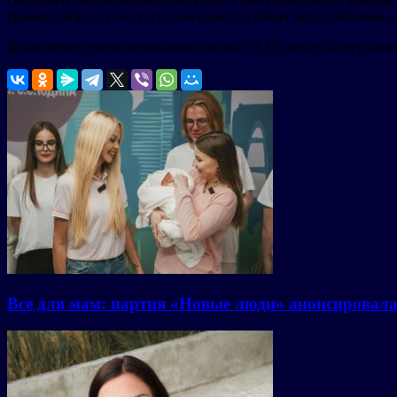
Обширная база пользователей Bitget станет критически важно
рынков капитала институционального уровня через блокчейн».
Добавление токенизированных акций и ETF делает Bitget обши
Все для мам: партия «Новые люди» анонсировал