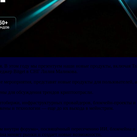
. В этом году мы презентуем наши новые продукты, включая Tra
неджер Bitget в СНГ Лилия Маликова.
е мероприятия, представят новые продукты для пользователей, а
цены для обсуждения трендов криптоотрасли.
иптобиржи, инфраструктурных провайдеров, блокчейн-проекты 
кены и технологии — еще до их выхода в мейнстрим.
рум внутри форума», посвящённый пересечению ИИ, блокчейна и
йна меняет рынки и создает новые возможности.