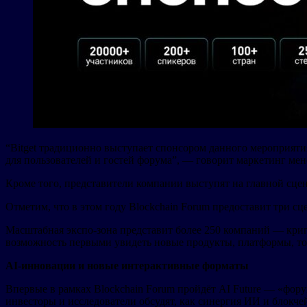
“Bitget традиционно выступает спонсором данного мероприятия
для пользователей и гостей форума”, — говорит маркетинг ме
Кроме того, представители компании выступят на главной сцен
Отметим, что в этом году Blockchain Forum предоставит три с
Масштабная экспо-зона представит более 250 компаний — кр
возможность первыми увидеть новые продукты, платформы, то
AI
-инновации и новые интерактивные форматы
Впервые в рамках Blockchain Forum пройдёт AI Future — «фо
инвесторы и исследователи обсудят, как синергия ИИ и блокче