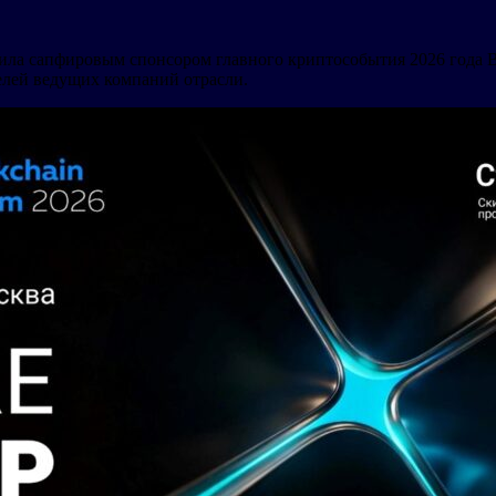
пила сапфировым спонсором главного криптособытия 2026 года B
телей ведущих компаний отрасли.