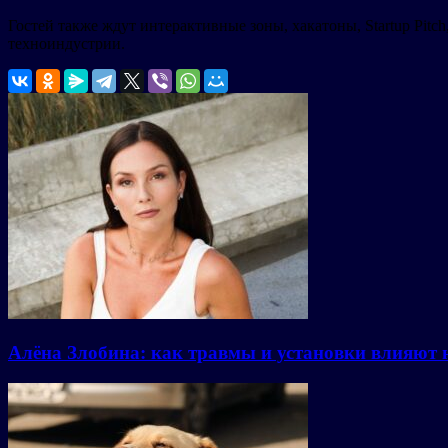
Гостей также ждут интерактивные зоны, хакатоны, Startup Pi
техноиндустрии.
Алёна Злобина: как травмы и установки влияют 