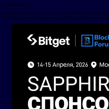
24 января 2026
Bitget, крупнейшая в мире универсальная биржа (UEX), высту
и соберет на одной площадке более 20 000 гостей и представи