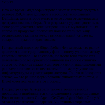
акциях.
В то же время Bitget зафиксировал чистый приток средств в
размере 359,37 млн долларов в месяц согласно данным
DefiLlama, заняв второе место в мире среди отслеживаемых
централизованных бирж. Эти результаты удалось достичь на
фоне роста участия в токенизированных и мультиактивных
торговых продуктах, поскольку пользователи все чаще
распределяют капитал между рынками акций, сырьевых
товаров, индексов и криптовалют.
Генеральный директор Bitget Грейси Чен заявила, что рынок
движется к интегрированному финансовому участию между
классами активов. По ее словам, пользователи становятся
значительно более ориентированными на кросс-активную
торговлю. Разница между крипторынками и традиционными
рынками становится менее значимой по мере улучшения
инфраструктуры и унификации доступа. То, что наблюдается
сейчас, — это раннее формирование финансовых систем, и
Bitget хочет возглавить этот процесс.
Инфраструктура AI-торговли также в течение месяца
продолжала приближаться к исполнению в реальном рынке.
Рост использования GetAgent, GetClaw, Agent Hub и Gracy AI
отражал увеличение внедрения AI-нативных торговых