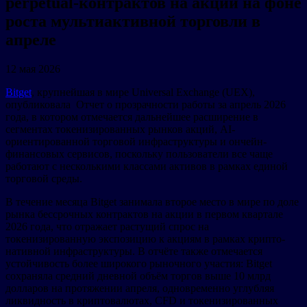
perpetual-контрактов на акции на фоне
роста мультиактивной торговли в
апреле
12 мая 2026
Bitget
, крупнейшая в мире Universal Exchange (UEX),
опубликовала Отчет о прозрачности работы за апрель 2026
года, в котором отмечается дальнейшее расширение в
сегментах токенизированных рынков акций, AI-
ориентированной торговой инфраструктуры и ончейн-
финансовых сервисов, поскольку пользователи все чаще
работают с несколькими классами активов в рамках единой
торговой среды.
В течение месяца Bitget занимала второе место в мире по доле
рынка бессрочных контрактов на акции в первом квартале
2026 года, что отражает растущий спрос на
токенизированную экспозицию к акциям в рамках крипто-
нативной инфраструктуры. В отчёте также отмечается
устойчивость более широкого рыночного участия: Bitget
сохраняла средний дневной объём торгов выше 10 млрд
долларов на протяжении апреля, одновременно углубляя
ликвидность в криптовалютах, CFD и токенизированных