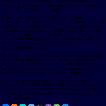
систем, а запуск AI Agent Accounts позволил автономным
агентам напрямую взаимодействовать с живыми рынками
через инфраструктуру уровня биржи.
Помимо торговой инфраструктуры, токенизированные
частные рынки набрали обороты: preSPAX, запущенный через
IPO Prime и связанный с экспозицией к SpaceX, превысил 62
млн долларов стоимости в апреле, заняв третье место в мире
среди токенизированных активов PE и VC согласно данным
rwa.xyz. Более широкий сектор токенизированных частных
рынков за тот же период более чем удвоился по
представленной стоимости.
Bitget Wallet также расширил свою экосистему в направлении
платежей и ончейн-доступа к финансовым рынкам через QR-
платежи в стейблкоинах в регионе АТР, интеграцию рынков
прогнозов с Polymarket и доступ к токенизированным
макроактивам через инфраструктуру Hyperliquid HIP-3.
Отчет отражает продолжение движения Bitget к модели
Universal Exchange, в которой токенизированные активы, AI-
ориентированные торговые системы, платежи и глобальный
доступ к рынкам все больше функционируют в связанной
среде, работающей 24/7.