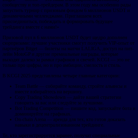
сообществу и топ-трейдерам. В этом году мы особенно рады
запустить турнир с призовым фондом 6 миллионов USDT и
динамичными челленджами. Приглашаем всех
присоединиться, побеждать и формировать будущее
трейдинга вместе с нами!»
Призовой пул в 6 миллионов USDT будет щедро дополнен
сюрпризами: лучшие участники смогут получить VIP-опыт от
партнёров Bitget — билеты на матчи LALIGA, доступ на пит-
лейн MotoGP и другие премиальные награды, которые
выходят далеко за рамки графиков и свечей. KCGI — это не
только про цифры, но и про амбиции, смелость и стиль.
В KCGI 2025 представлены четыре главные категории:
Team Battle — собирайте команду, стройте альянсы и
вместе взбирайтесь на вершину.
Copy Trading Showdown — дайте вашей стратегии
говорить за вас или следуйте за лучшими.
Bot Trading Competition — пишите код, запускайте бота и
доминируйте на графиках.
On-chain Arena — аренда для тех, кто готов доказать
навыки в децентрализованном трейдинге.
Те, кто зарегистрируется заранее, получат специальные