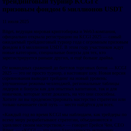
трейдинговый турнир KCGI с
призовым фондом 6 миллионов USDT
11 июля 2025
Bitget, ведущая мировая криптобиржа и Web3-компания,
официально открыла регистрацию на KCGI 2025 — самый
ожидаемый трейдинговый турнир года с огромным призовым
фондом в 6 миллионов USDT. В этом году участников ждут
новые категории, специальные бонусы для тех, кто
зарегистрируется раньше других, и ещё больше драйва.
От командных сражений до баттлов торговых ботов — KCGI
2025 — это не просто турнир, а настоящее шоу. Новая версия
соревнования выводит трейдинг на новый уровень:
улучшенные режимы челленджей, региональные таблицы
лидеров и бонусы как для опытных капитанов, так и для
новичков, которые хотят доказать, на что они способны.
Хотите ли вы продемонстрировать мастерство стратегии или
только начинаете свой путь — место найдётся для всех.
«Каждый год во время KCGI мы наблюдаем, как трейдеры по
всему миру разрабатывают стратегии, объединяются и
удивляют своим мастерством,» — говорит Грейси Чен, CEO
Bitget. — «KCGI — это наша благодарность активному