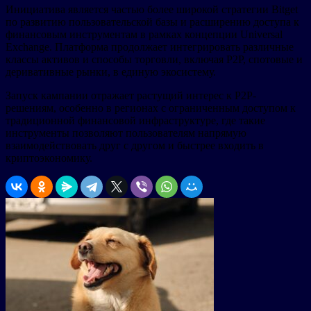
Инициатива является частью более широкой стратегии Bitget
по развитию пользовательской базы и расширению доступа к
финансовым инструментам в рамках концепции Universal
Exchange. Платформа продолжает интегрировать различные
классы активов и способы торговли, включая P2P, спотовые и
деривативные рынки, в единую экосистему.
Запуск кампании отражает растущий интерес к P2P-
решениям, особенно в регионах с ограниченным доступом к
традиционной финансовой инфраструктуре, где такие
инструменты позволяют пользователям напрямую
взаимодействовать друг с другом и быстрее входить в
криптоэкономику.