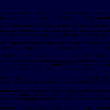
а о запуске Blockchain4Youth Learning Hub: Semester 1 — новой
бласть обучения, но и как реальный карьерный путь в цифровой
орма Learning Hub расширяет миссию программы по повышению 
ектам, как молодежный турнир LALIGA в Таиланде, партнерство 
ов с момента запуска, отражая растущий интерес студентов к по
обучение с профессиональным признанием и карьерной поддержк
етингу Bitget Игнасио Агирре Франко, который можно использо
я. Он обеспечивает верифицированное признание компетенций в
 приоритетное рассмотрение при трудоустройстве в Bitget, а так
рованных участников с индустрией Web3. Через альянс участни
жду знаниями и реальными профессиональными ролями.
Bondex — профессиональной сетью Web3, стоящей за платформой w
ности входа в карьеру Web3 для нового поколения специалисто
иваются с одной и той же проблемой: они проходят обучение, 
основатель Bondex. «Blockchain4Youth и Bondex решают эту про
одавайте заявки напрямую в компании через web3.career. Это тот
недостаточно, чтобы понять, с чего начать», — заявил Игнасио