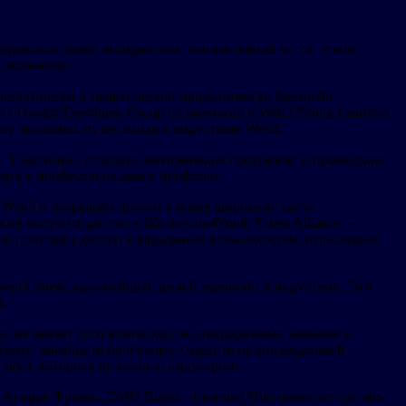
 образовательной инициативы, направленной на то, чтобы
 экономике.
доступности и практической применимости блокчейн-
с Google Developer Group на кампусах и Web3 Young Learners’
иску понятных путей входа в индустрию Web3.
ой. Участники, успешно завершившие программу и прошедшие
вать в профессиональных профилях.
 Web3 и открывает доступ к более широкому кругу
же получить доступ к Blockchain4Youth Talent Alliance —
ки получают доступ к карьерным возможностям, отраслевым
eb3.career, крупнейшей доской вакансий в индустрии. Это
в.
но не имеют сети контактов, подтвержденных навыков и
блему: завершите программу, создайте подтвержденный
 мост, которого не хватало индустрии».
 Агирре Франко, CMO Bitget. «Learning Hub помогает сделать