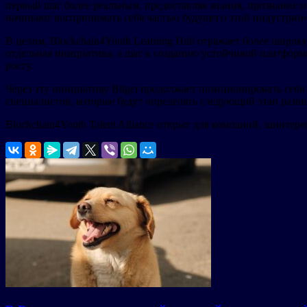
первый шаг более реальным, предоставляя знания, признание 
начинают воспринимать себя частью будущего этой индустрии»
В целом, Blockchain4Youth Learning Hub отражает более широ
отдельная инициатива, а шаг к созданию устойчивой платформ
росту.
Через эту инициативу Bitget продолжает позиционировать себя
специалистов, которые будут определять следующий этап разв
Blockchain4Youth Talent Alliance открыт для компаний, заинт