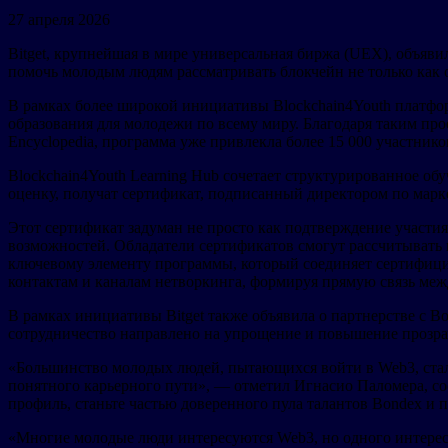
27 апреля 2026
Bitget, крупнейшая в мире универсальная биржа (UEX), объявил
помочь молодым людям рассматривать блокчейн не только как о
В рамках более широкой инициативы Blockchain4Youth платф
образования для молодежи по всему миру. Благодаря таким про
Encyclopedia, программа уже привлекла более 15 000 участник
Blockchain4Youth Learning Hub сочетает структурированное 
оценку, получат сертификат, подписанный директором по марк
Этот сертификат задуман не просто как подтверждение участи
возможностей. Обладатели сертификатов смогут рассчитывать на
ключевому элементу программы, который соединяет сертифици
контактам и каналам нетворкинга, формируя прямую связь ме
В рамках инициативы Bitget также объявила о партнерстве с 
сотрудничество направлено на упрощение и повышение прозрач
«Большинство молодых людей, пытающихся войти в Web3, сталк
понятного карьерного пути», — отметил Игнасио Паломера, со
профиль, станьте частью доверенного пула талантов Bondex и п
«Многие молодые люди интересуются Web3, но одного интереса 