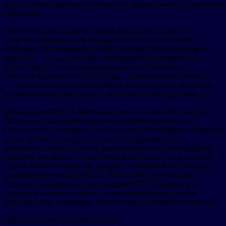
для сложных торговых стратегий и эффективного управления
капиталом.
«Институциональные трейдеры формируют будущее
цифровых финансов благодаря точности и масштабам
операций. Программа Bitget PRO создана для поддержки их
амбиций — она предлагает передовую инфраструктуру и
легкий доступ к кастомизированным инструментам,» —
отметила Грейси Чен, CEO Bitget. «Временная акция PRO+2
— это наш способ приветствовать топ-трейдеров, предлагая
им максимум преимуществ с минимальными барьерами.»
Промоакция PRO+2 будет проходить с 2 июля по 31 августа
2025 года. Участники получат повышение уровня на 2
ступени от их текущего статуса на основе торгового объема за
июнь. Новые пользователи могут подать заявку на
повышение, предоставив доказательства своей предыдущей
торговой активности или объема активов до 15 августа 2025
года (GMT+8). Например, трейдер с уровнем PRO3 получит
преимущества уровня PRO5. Участники смогут заранее
получить условия вплоть до уровня PRO6: включая топ-
скидки на комиссии, доступ к глубокой ликвидности и
персональную поддержку для институциональных клиентов.
Дополнительные преимущества: