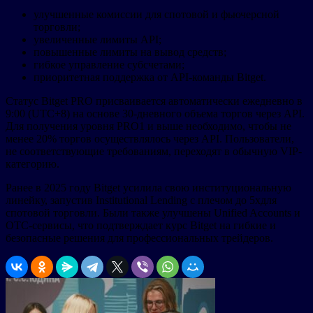
улучшенные комиссии для спотовой и фьючерсной
торговли;
увеличенные лимиты API;
повышенные лимиты на вывод средств;
гибкое управление субсчетами;
приоритетная поддержка от API-команды Bitget.
Статус Bitget PRO присваивается автоматически ежедневно в
9:00 (UTC+8) на основе 30-дневного объема торгов через API.
Для получения уровня PRO1 и выше необходимо, чтобы не
менее 20% торгов осуществлялось через API. Пользователи,
не соответствующие требованиям, переходят в обычную VIP-
категорию.
Ранее в 2025 году Bitget усилила свою институциональную
линейку, запустив Institutional Lending с плечом до 5xдля
спотовой торговли. Были также улучшены Unified Accounts и
OTC-сервисы, что подтверждает курс Bitget на гибкие и
безопасные решения для профессиональных трейдеров.