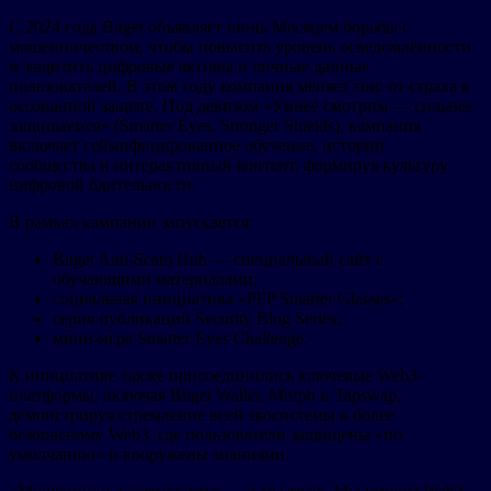
С 2024 года Bitget объявляет июнь Месяцем борьбы с
мошенничеством, чтобы повысить уровень осведомлённости
и защитить цифровые активы и личные данные
пользователей. В этом году компания меняет тон: от страха к
осознанной защите. Под девизом «Умнее смотрим — сильнее
защищаемся» (Smarter Eyes, Stronger Shields), кампания
включает геймифицированное обучение, истории
сообщества и интерактивный контент, формируя культуру
цифровой бдительности.
В рамках кампании запускается:
Bitget Anti-Scam Hub — специальный сайт с
обучающими материалами;
социальная инициатива «PFP Smarter Glasses»;
серия публикаций Security Blog Series;
мини-игра Smarter Eyes Challenge.
К инициативе также присоединились ключевые Web3-
платформы, включая Bitget Wallet, Morph и Tapswap,
демонстрируя стремление всей экосистемы к более
безопасному Web3, где пользователи защищены «по
умолчанию» и вооружены знаниями.