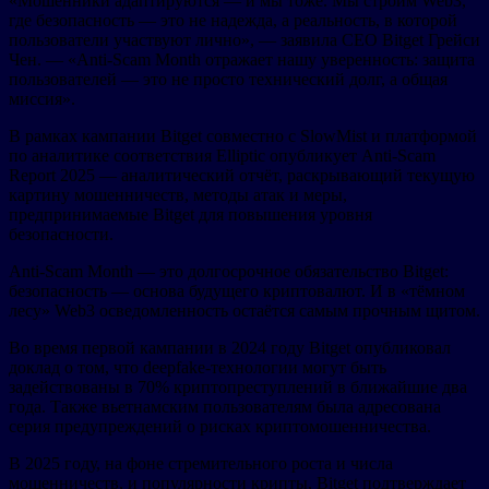
«Мошенники адаптируются — и мы тоже. Мы строим Web3,
где безопасность — это не надежда, а реальность, в которой
пользователи участвуют лично», — заявила CEO Bitget Грейси
Чен. — «Anti-Scam Month отражает нашу уверенность: защита
пользователей — это не просто технический долг, а общая
миссия».
В рамках кампании Bitget совместно с SlowMist и платформой
по аналитике соответствия Elliptic опубликует Anti-Scam
Report 2025 — аналитический отчёт, раскрывающий текущую
картину мошенничеств, методы атак и меры,
предпринимаемые Bitget для повышения уровня
безопасности.
Anti-Scam Month — это долгосрочное обязательство Bitget:
безопасность — основа будущего криптовалют. И в «тёмном
лесу» Web3 осведомленность остаётся самым прочным щитом.
Во время первой кампании в 2024 году Bitget опубликовал
доклад о том, что deepfake-технологии могут быть
задействованы в 70% криптопреступлений в ближайшие два
года. Также вьетнамским пользователям была адресована
серия предупреждений о рисках криптомошенничества.
В 2025 году, на фоне стремительного роста и числа
мошенничеств, и популярности крипты, Bitget подтверждает