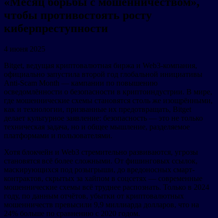
«Месяц борьбы с мошенничеством»,
чтобы противостоять росту
киберпреступности
4 июня 2025
Bitget, ведущая криптовалютная биржа и Web3-компания,
официально запустила второй год глобальной инициативы
Anti-Scam Month — кампании по повышению
осведомлённости о безопасности в криптоиндустрии. В мире,
где мошеннические схемы становятся столь же изощрёнными,
как и технологии, призванные их предотвращать, Bitget
делает культурное заявление: безопасность — это не только
техническая задача, но и общее мышление, разделяемое
платформами и пользователями.
Хотя блокчейн и Web3 стремительно развиваются, угрозы
становятся всё более сложными. От фишинговых ссылок,
маскирующихся под розыгрыши, до вредоносных смарт-
контрактов, скрытых за хайпом в соцсетях — современные
мошеннические схемы всё труднее распознать. Только в 2024
году, по данным отчётов, убытки от криптовалютных
мошенничеств превысили 9,9 миллиарда долларов, что на
24% больше по сравнению с 2020 годом.