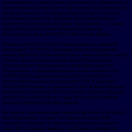
инклюзивного и справедливого качественного образования и
распространения возможности обучения на протяжении всей
жизни для каждого, что предусмотрено целью 4 в области
устойчивого развития и предполагается национальным
стратегическим планом для сферы образования», — сказала
Луиза Хакстхаузен (Louise Haxthausen), директор
Регионального бюро ЮНЕСКО в Восточной Африке.
В рамках своей долгосрочной инициативы по цифровой
интеграции TECH4ALL компания Huawei поддерживает
проект DigiSchool Connectivity Project с начала первого этапа и
отвечает за техническую оценку, разработку решений,
предоставление оборудования и управление проектом.
Подключение к правительственной оптоволоконной сети
NOFBI, быстро развертываемый доступ полностью по
оптоволоконным каналам и решения FTTR-B компании
Huawei обеспечивают подключение к высококачественному,
полностью оптическому Wi-Fi и высокую скорость передачи
данных для онлайн-курсов и трансляции видео в режиме
реального времени в целевых школах.
На первом этапе реализации проекта DigiSchool к Интернету
было подключено 13 школ, что принесло пользу 6000
учеников и учителей. В ходе оценки результатов первого
этапа: 98 % учащихся заявили, что Интернет отвечает их