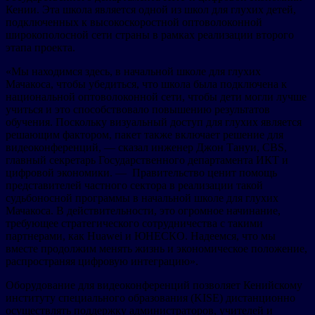
Кении. Эта школа является одной из школ для глухих детей,
подключенных к высокоскоростной оптоволоконной
широкополосной сети страны в рамках реализации второго
этапа проекта.
«Мы находимся здесь, в начальной школе для глухих
Мачакоса, чтобы убедиться, что школа была подключена к
национальной оптоволоконной сети, чтобы дети могли лучше
учиться и это способствовало повышению результатов
обучения. Поскольку визуальный доступ для глухих является
решающим фактором, пакет также включает решение для
видеоконференций, — сказал инженер Джон Тануи, CBS,
главный секретарь Государственного департамента ИКТ и
цифровой экономики. — Правительство ценит помощь
представителей частного сектора в реализации такой
судьбоносной программы в начальной школе для глухих
Мачакоса. В действительности, это огромное начинание,
требующее стратегического сотрудничества с такими
партнерами, как Huawei и ЮНЕСКО. Надеемся, что мы
вместе продолжим менять жизнь и экономическое положение,
распространяя цифровую интеграцию».
Оборудование для видеоконференций позволяет Кенийскому
институту специального образования (KISE) дистанционно
осуществлять поддержку администраторов, учителей и