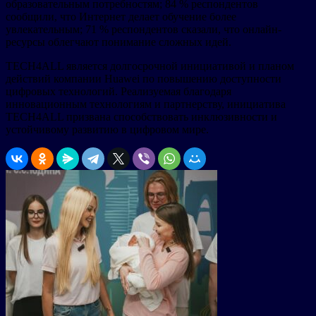
образовательным потребностям; 84 % респондентов
сообщили, что Интернет делает обучение более
увлекательным; 71 % респондентов сказали, что онлайн-
ресурсы облегчают понимание сложных идей.
TECH4ALL является долгосрочной инициативой и планом
действий компании Huawei по повышению доступности
цифровых технологий. Реализуемая благодаря
инновационным технологиям и партнерству, инициатива
TECH4ALL призвана способствовать инклюзивности и
устойчивому развитию в цифровом мире.