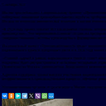
5 октября 2021
Москва присоединилась к национальному проекту «Производите
поддержка повышения производительности труда на предприя
Москвы по вопросам экономической политики и имущественно
«К 2024 году проект охватит 563 предприятия столицы, котор
производства». Эти мероприятия позволят создать на предпри
совершенствованию системы производства и формированию его
Национальный проект «Производительность труда» реализуется 
национального проекта продолжает расти и в 2024 году может
«Главной задачей в рамках национального проекта станет обес
поддержка будет распространяться на базовые несырьевые отра
Правительства Москвы, руководитель Департамента экономич
Адресная поддержка для московских участников национальног
неэффективности в производственном процессе, обучение рук
Уполномоченным органом по реализации в Москве нацпроекта 