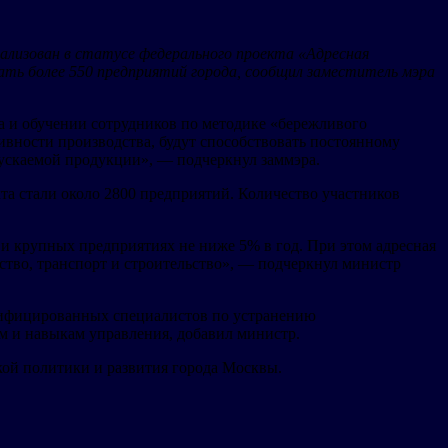
ализован в статусе федерального проекта «Адресная
ть более 550 предприятий города, сообщил заместитель мэра
са и обучении сотрудников по методике «бережливого
ивности производства, будут способствовать постоянному
ускаемой продукции», — подчеркнул заммэра.
кта стали около 2800 предприятий. Количество участников
 и крупных предприятиях не ниже 5% в год. При этом адресная
йство, транспорт и строительство», — подчеркнул министр
алифицированных специалистов по устранению
м и навыкам управления, добавил министр.
ой политики и развития города Москвы.