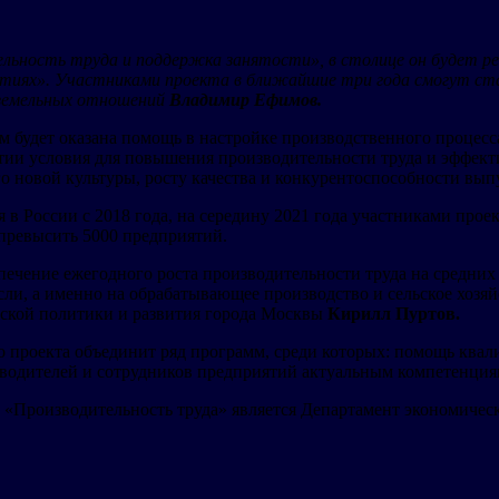
льность труда и поддержка занятости», в столице он будет ре
тиях». Участниками проекта в ближайшие три года смогут ста
-земельных отношений
Владимир Ефимов.
ым будет оказана помощь в настройке производственного процес
ятии условия для повышения производительности труда и эффект
 новой культуры, росту качества и конкурентоспособности вып
в России с 2018 года, на середину 2021 года участниками прое
 превысить 5000 предприятий.
печение ежегодного роста производительности труда на средних
сли, а именно на обрабатывающее производство и сельское хозя
еской политики и развития города Москвы
Кирилл Пуртов.
о проекта объединит ряд программ, среди которых: помощь кв
оводителей и сотрудников предприятий актуальным компетенция
«Производительность труда» является Департамент экономическ