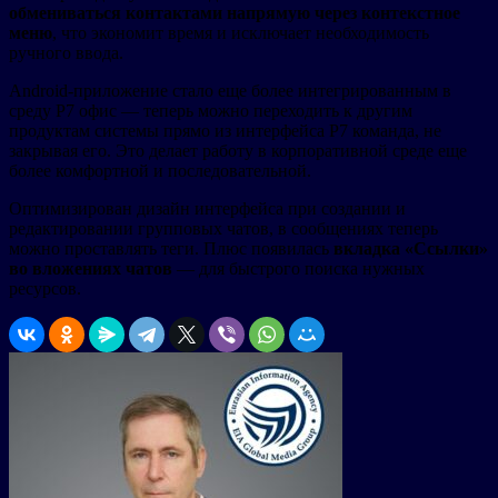
обмениваться контактами напрямую через контекстное
меню
, что экономит время и исключает необходимость
ручного ввода.
Android-приложение стало еще более интегрированным в
среду Р7 офис — теперь можно переходить к другим
продуктам системы прямо из интерфейса Р7 команда, не
закрывая его. Это делает работу в корпоративной среде еще
более комфортной и последовательной.
Оптимизирован дизайн интерфейса при создании и
редактировании групповых чатов, в сообщениях теперь
можно проставлять теги. Плюс появилась
вкладка «Ссылки»
во вложениях чатов
— для быстрого поиска нужных
ресурсов.