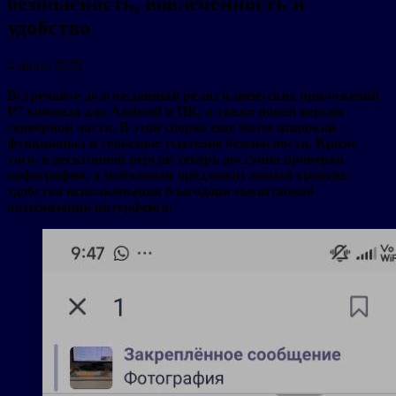
безопасность, вовлеченность и
удобство
4 июня 2025
Встречайте долгожданный релиз клиентских приложений
Р7 команда для Android и ПК, а также новой версии
серверной части. В этой сборке еще более широкий
функционал и серьезное усиление безопасности. Кроме
того, в десктопной версии теперь доступна проверка
орфографии, а мобильная предложит новый уровень
удобства использования благодаря масштабной
оптимизации интерфейса.