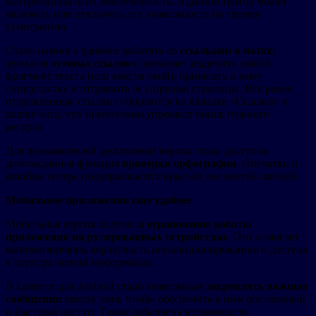
контролировать их вовлеченность. Администратор может
включать или отключать эту возможность по своему
усмотрению.
Стало намного удобнее работать со
ссылками в чатах:
функция
«умных ссылок»
позволяет выделить любой
фрагмент текста (или ввести свой), привязать к нему
гиперссылку и отправить ее с превью страницы. Все ранее
отправленные ссылки собираются во вкладке «Ссылки» в
шапке чата, что значительно упрощает поиск нужного
ресурса.
Для пользователей десктопной версии стала доступна
долгожданная функция
проверки орфографии
. Опечатки и
ошибки теперь подчеркиваются красной волнистой линией.
Мобильное приложении еще удобнее
Мобильная версия получила
ограничение работы
приложения на рутированных устройствах
. Это помогает
минимизировать вероятность несанкционированного доступа
к корпоративной информации.
В клиенте для Android стало возможным
закреплять важные
сообщения
вверху чата, чтобы обеспечить к ним постоянный
и быстрый доступ. Также добавлена возможность