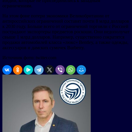
Индии, которые не присоединились к западным
ограничениям.
На этом фоне потери экономики Великобритании от
антироссийских ограничений составят почти 8 млрд долларов
к 2030 году. Больше всего от ограничений торговли с Россией
пострадают экспортеры предметов роскоши. Они недополучат
свыше 1 млрд долларов. Например, существенно сократятся
продажи автомобилей класса «люкс» Bentley, а также одежды,
аксессуаров и дамских сумочек Burberry.
Источник фото: twitter.com