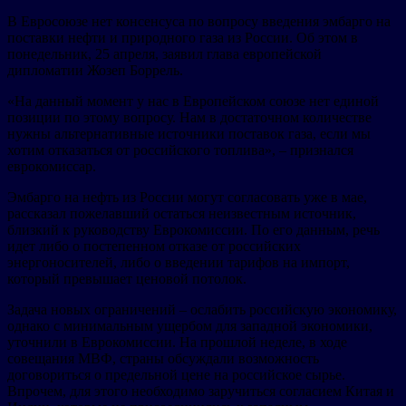
В Евросоюзе нет консенсуса по вопросу введения эмбарго на
поставки нефти и природного газа из России. Об этом в
понедельник, 25 апреля, заявил глава европейской
дипломатии Жозеп Боррель.
«На данный момент у нас в Европейском союзе нет единой
позиции по этому вопросу. Нам в достаточном количестве
нужны альтернативные источники поставок газа, если мы
хотим отказаться от российского топлива», – признался
еврокомиссар.
Эмбарго на нефть из России могут согласовать уже в мае,
рассказал пожелавший остаться неизвестным источник,
близкий к руководству Еврокомиссии. По его данным, речь
идет либо о постепенном отказе от российских
энергоносителей, либо о введении тарифов на импорт,
который превышает ценовой потолок.
Задача новых ограничений – ослабить российскую экономику,
однако с минимальным ущербом для западной экономики,
уточнили в Еврокомиссии. На прошлой неделе, в ходе
совещания МВФ, страны обсуждали возможность
договориться о предельной цене на российское сырье.
Впрочем, для этого необходимо заручиться согласием Китая и