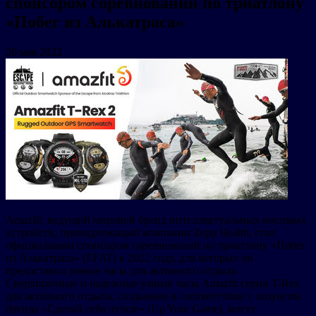
спонсором соревнований по триатлону
«Побег из Алькатраса»
26 мая 2022
Amazfit, ведущий мировой бренд интеллектуальных носимых
устройств, принадлежащий компании Zepp Health, стал
официальным спонсором соревнований по триатлону «Побег
из Алькатраса» (EFAT) в 2022 году, для которых он
предоставил умные часы для активного отдыха.
Сверхпрочные и надежные умные часы Amazfit серии T-Rex
для активного отдыха, созданные в соответствии с лозунгом
бренда «Сделай себя лучше» (Up Your Game), могут