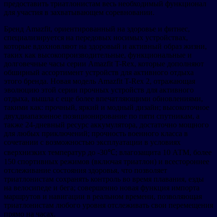
предоставить триатлонистам весь необходимый функционал
для участия в захватывающем соревновании.
Бренд Amazfit, ориентированный на здоровье и фитнес,
специализируется на передовых носимых устройствах,
которые вдохновляют на здоровый и активный образ жизни,
таких как высокопроизводительные, функциональные и
долговечные часы серии Amazfit T-Rex, которые дополняют
обширный ассортимент устройств для активного отдыха
этого бренда. Новая модель Amazfit T-Rex 2, отражающая
эволюцию этой серии прочных устройств для активного
отдыха, вышла с еще более впечатляющими обновлениями,
такими как: прочный, яркий и модный дизайн; высокоточное
двухдиапазонное позиционирование по пяти спутникам, а
также 24-дневный ресурс аккумулятора, достаточно мощного
для любых приключений; прочность военного класса в
сочетании с возможностью эксплуатации в условиях
сверхнизких температур до -30℃; влагозащита 10 АТМ, более
150 спортивных режимов (включая триатлон) и всестороннее
отслеживание состояния здоровья, что позволяет
триатлонистам сохранять контроль во время плавания, езды
на велосипеде и бега; совершенно новая функция импорта
маршрутов и навигации в реальном времени, позволяющая
триатлонистам любого уровня отслеживать свои перемещения
прямо на часах.