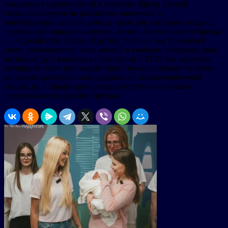
ожидаемых соревнований в Америке. Бренд Amazfit
специализируется на разработке надежных и
многофункциональных умных часов для активного отдыха,
призванных повысить качество жизни. Лозунг нашего бренда
— «Сделай себя лучше» (Up Your Game), и мы призываем
своих пользователей жить мечтой и свободно выражать свой
активный дух. Благодаря партнерству с EFAT мы надеемся
расширить опыт взаимодействия с пользователями на более
широкую аудиторию и поддержать не только любителей
спорта, но и профессиональных спортсменов самыми
передовыми продуктами бренда».