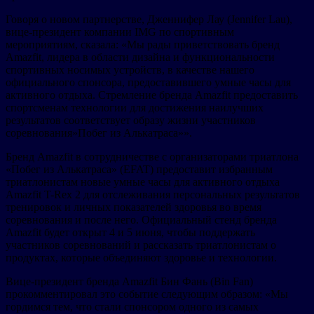
Говоря о новом партнерстве, Дженнифер Лау (Jennifer Lau),
вице-президент компании IMG по спортивным
мероприятиям, сказала: «Мы рады приветствовать бренд
Amazfit, лидера в области дизайна и функциональности
спортивных носимых устройств, в качестве нашего
официального спонсора, предоставившего умные часы для
активного отдыха. Стремление бренда Amazfit предоставить
спортсменам технологии для достижения наилучших
результатов соответствует образу жизни участников
соревнования»Побег из Алькатраса»».
Бренд Amazfit в сотрудничестве с организаторами триатлона
«Побег из Алькатраса» (EFAT) предоставит избранным
триатлонистам новые умные часы для активного отдыха
Amazfit T-Rex 2 для отслеживания персональных результатов
тренировок и личных показателей здоровья во время
соревнования и после него. Официальный стенд бренда
Amazfit будет открыт 4 и 5 июня, чтобы поддержать
участников соревнований и рассказать триатлонистам о
продуктах, которые объединяют здоровье и технологии.
Вице-президент бренда Amazfit Бин Фань (Bin Fan)
прокомментировал это событие следующим образом: «Мы
гордимся тем, что стали спонсором одного из самых