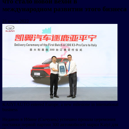
что стало новой вехой в
международном развитии этого бизнеса
21 июля 2022
KAIYI AUTO entered Europe, a new milestone in international
business
Недавно в Ибине (Сычуань) успешно прошла церемония
поставки первой партии 300 автомобилей марки Kaiyi для