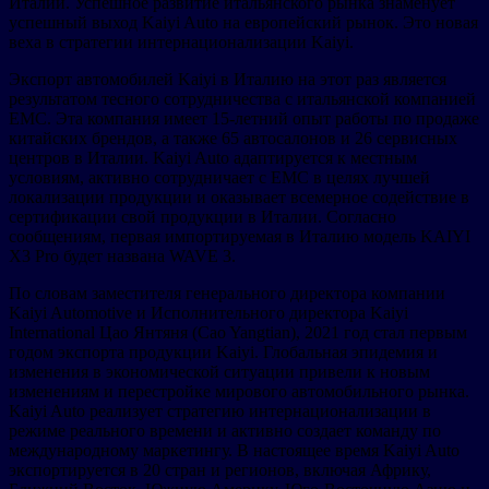
Италии. Успешное развитие итальянского рынка знаменует
успешный выход Kaiyi Auto на европейский рынок. Это новая
веха в стратегии интернационализации Kaiyi.
Экспорт автомобилей Kaiyi в Италию на этот раз является
результатом тесного сотрудничества с итальянской компанией
EMC. Эта компания имеет 15-летний опыт работы по продаже
китайских брендов, а также 65 автосалонов и 26 сервисных
центров в Италии. Kaiyi Auto адаптируется к местным
условиям, активно сотрудничает с EMC в целях лучшей
локализации продукции и оказывает всемерное содействие в
сертификации свой продукции в Италии. Согласно
сообщениям, первая импортируемая в Италию модель KAIYI
X3 Pro будет названа WAVE 3.
По словам заместителя генерального директора компании
Kaiyi Automotive и Исполнительного директора Kaiyi
International Цао Янтяня (Cao Yangtian), 2021 год стал первым
годом экспорта продукции Kaiyi. Глобальная эпидемия и
изменения в экономической ситуации привели к новым
изменениям и перестройке мирового автомобильного рынка.
Kaiyi Auto реализует стратегию интернационализации в
режиме реального времени и активно создает команду по
международному маркетингу. В настоящее время Kaiyi Auto
экспортируется в 20 стран и регионов, включая Африку,