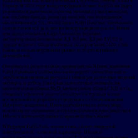
Ближний Восток, Южную Америку, Юго-Восточную Азию и
Европу. В 2022 году международный бизнес Kaiyi Auto будет
управляться рыночным спросом, начиная с таких аспектов,
как создание бренда, развитие каналов, послепродажное
обслуживание и т.д., чтобы бренд Kaiyi Auto мог «неуклонно
продвигаться всё дальше» на международном рынке. Менее
чем за год компания Kaiyi Automotive успешно
экспортировала автомобили X3, X3 pro, X3 pro EV, E5 и
другие модели с общим объемом экспорта более 5000, став
важным новым игроком на рынке экспорта китайских
автомобилей.
Опираясь на региональные преимущества Ибиня, компания
Kaiyi Automotive полностью интегрирует отечественные и
зарубежные полезные ресурсы с помощью различных моделей
экспорта за рубеж, таких как комплектные автомобили,
крупноузловая сборка SKD, мелкоузловая сборка CKD и т.д.,
начиная с изучения рыночного спроса и проводя новые
исследования и разработку продукции с использованием
Интернет-мышления. Пусть потребители по всему миру
почувствуют очарование интеллектуального производства в
Ибине и интеллектуального производства в Китае.
В будущем Kaiyi Auto, несомненно, станет очередной
блистательной «визитной карточкой» Ибиня и
интеллектуального производства Китая на мировом рынке.