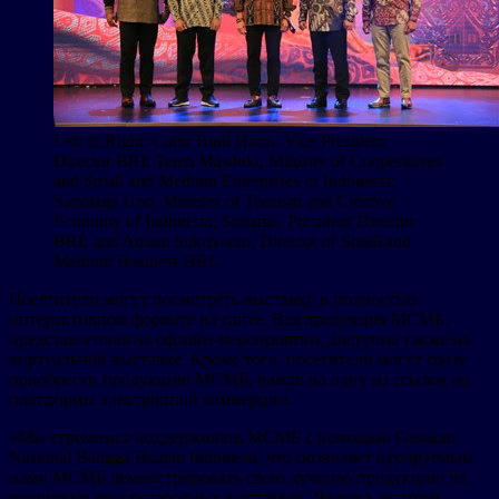
Left to Right: Catur Budi Harto, Vice President
Director BRI; Teten Masduki, Minister of Cooperatives
and Small and Medium Enterprises of Indonesia;
Sandiaga Uno, Minister of Tourism and Creative
Economy of Indonesia; Sunarso, President Director
BRI; and Amam Sukriyanto, Director of Small and
Medium Business BRI.
Посетители могут посмотреть выставку в полностью
интерактивном формате на сайте. Вся продукция МСМБ,
представленная на офлайн-мероприятии, доступна также на
виртуальной выставке. Кроме того, посетители могут сразу
приобрести продукцию МСМБ, нажав на одну из ссылок на
платформы электронной коммерции.
«Мы стремимся поддерживать МСМБ с помощью Gerakan
Nasional Bangga Buatan Indonesia, что позволяет курируемым
нами МСМБ демонстрировать свою лучшую продукцию на
различных международных выставках. Являясь агентом