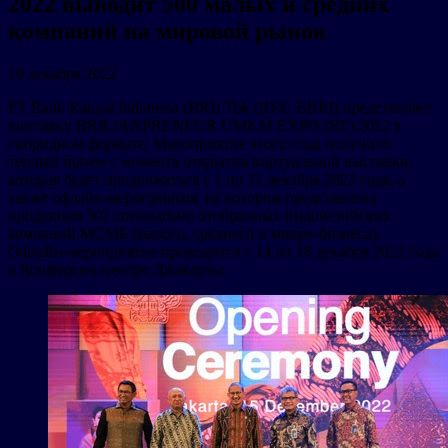
2022 выводит 500 малых и средних
компаний на мировой рынок
19 декабря 2022
PT Bank Rakyat Indonesia (BRI) Tbk (IDX: BBRI) представляет
выставку BRILIANPRENEUR UMKM EXPO (RT) 2022 в
гибридном формате. Мероприятие этого года получило
теплый прием с момента открытия виртуальной выставки,
которая будет продолжаться с 1 по 31 декабря 2022 года, а
также офлайн-мероприятия, на котором представлена
продукция 502 специально отобранных индонезийских
компаний МСМБ (малого, среднего и микро-бизнеса).
Офлайн-мероприятие проводится с 14 по 18 декабря 2022 года
в Конференц-центре Джакарты.