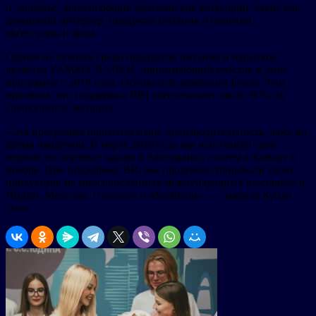
и здоровье, дополняющие флагманские категории, такие как
домашний интерьер, продукты питания и напитки,
аксессуары и мода.
Одним из лучших среди продуктов питания и напитков
является YAMMY BABEH, принимающий участие в этой
программе с 2019 года. Основатель компании Бунда Элис
признала, что поддержка BRI обеспечивает около 90% их
совокупного экспорта.
«Эта программа повысила нашу производительность, даже во
время пандемии. В марте 2020 года мы исполнили свои
первые экспортные заказы в Австралию, а затем в Канаду в
ноябре. При поддержке BRI мы продемонстрировали свою
продукцию на многочисленных международных выставках в
Индии, Мексике, Гонконге и Малайзии», — заявила Бунда
Элис.