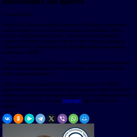
работающих для фронта
19 июня 2026
Около 200 добровольцев в Каменске-Уральском ежедневно
изготавливают сухие суповые наборы для бойцов СВО и
плетут маскировочные сети — вручную и на лазерных
станках. О работе группы «Свечи. Сети. Фронту. Каменск-
Уральский» её руководитель Галина Канышева рассказала
делегации ЛДПР.
Главная проблема, по её словам, — бюрократия: оформление
льгот и мер поддержки отнимает время, которое могло бы
идти на помощь фронту.
Глава делегации Андрей Бургарт напомнил, что ЛДПР
добивается снижения налогов для социально ответственного
бизнеса, а поднятые вопросы войдут в пакет законодательных
инициатив партии. Об этом
передаёт
«Комсомольская
правда».